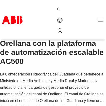
0
Automatización del canal de
Productos & Soluciones
Orellana con la plataforma
Industrias
de automatización escalable
Servicios
Sobre ABB
AC500
Dónde comprar
Contáctanos
La Confederación Hidrográfica del Guadiana que pertenece al
Carreras
Ministerio de Medio Ambiente y Medio Rural y Marino es la
entidad oficial encargada de gestionar el proyecto de
automatización del canal de Orellana. El canal de Orellana se
inicia en el embalse de Orellana del río Guadiana y tiene una