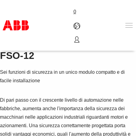
0
Modulo funzioni sicurezza,
Prodotti e Soluzioni
FSO-12
Industrie e Utility
Service
Sei funzioni di sicurezza in un unico modulo compatto e di
Chi siamo
Dove acquistare
facile installazione
Contattaci
Lavorare in ABB
Di pari passo con il crescente livello di automazione nelle
fabbriche, aumenta anche l'importanza della sicurezza dei
macchinari nelle applicazioni industriali riguardanti motori e
azionamenti. Una sicurezza correttamente progettata porta
solidi vantaggi economici, quali l'aumento della produttività e