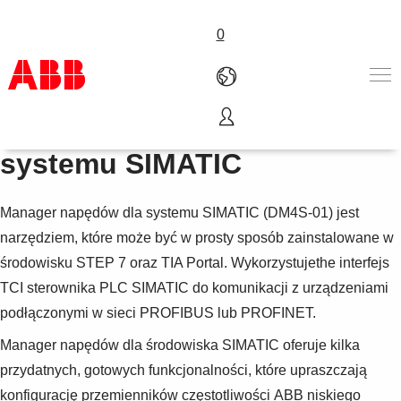
0
Manager napędów dla
Produkty i rozwiązania
systemu SIMATIC
Branże
Usługi
Manager napędów dla systemu SIMATIC (DM4S-01) jest
About us
Złóż zamówienie
narzędziem, które może być w prosty sposób zainstalowane w
Skontaktuj się z nami
środowisku STEP 7 oraz TIA Portal. Wykorzystujethe interfejs
Kariera
TCI sterownika PLC SIMATIC do komunikacji z urządzeniami
podłączonymi w sieci PROFIBUS lub PROFINET.
Manager napędów dla środowiska SIMATIC oferuje kilka
przydatnych, gotowych funkcjonalności, które upraszczają
konfigurację przemienników częstotliwości ABB niskiego