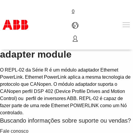
0
REPL-02 Ethernet PowerLink
Produtos & Soluções
adapter module
Indústrias
Serviços
O REPL-02 da Série R é um módulo adaptador Ethernet
Sobre a ABB
PowerLink. Ethernet PowerLink aplica a mesma tecnologia de
Onde comprar
protocolo que CANopen. O módulo adaptador suporta o
Contact us
CANopen perfil DSP 402 (Device Profile Drives and Motion
Carreira
Control) ou perfil de inversores ABB. REPL-02 é capaz de
fazer parte de uma rede Ethernet POWERLINK como um Nó
controlado.
Buscando informações sobre suporte ou vendas?
Fale conosco