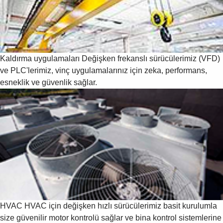
Suggestions
Products
See more products
Shopping list preview
0
Kaldırma uygulamaları
Değişken frekanslı sürücülerimiz (VFD)
ve PLC'lerimiz, vinç uygulamalarınız için zeka, performans,
esneklik ve güvenlik sağlar.
HVAC
HVAC için değişken hızlı sürücülerimiz basit kurulumla
size güvenilir motor kontrolü sağlar ve bina kontrol sistemlerine