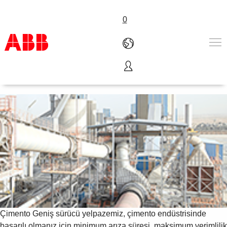
0
Otomasyon çözümleri
Ürünler ve Çözümler
Endüstriler
Servis
Hakkımızda
Satış noktaları
Bize ulaşın
Kariyer
Çimento
Geniş sürücü yelpazemiz, çimento endüstrisinde
başarılı olmanız için minimum arıza süresi, maksimum verimlilik