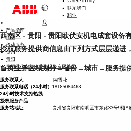
Where to buy
联系我们
职业
产品指南
西南区 - 贵阳 - 贵阳欧伏安机电成套设备
传动
传动服务
授权服务提供商信息由下列方式层层递进
贵州
贵阳
首页业务区域划分→省份→城市→服务提
贵阳欧伏安机电成套设备有限公司
服务联系人
闫雪花
服务联系电话（24小时）
18185084463
24小时技术支持热线
授权服务产品
服务站地址
贵州省贵阳市南明区市东路33号9楼A