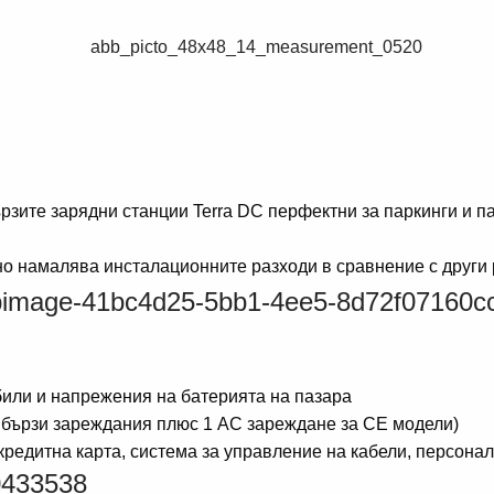
ързите зарядни станции Terra DC перфектни за паркинги и 
но намалява инсталационните разходи в сравнение с други
или и напрежения на батерията на пазара
 бързи зареждания плюс 1 AC зареждане за CE модели)
редитна карта, система за управление на кабели, персонал