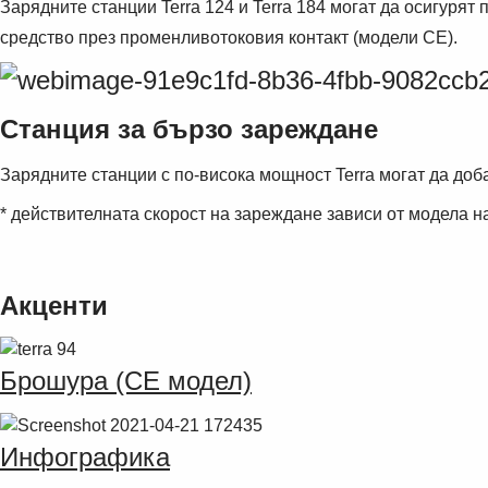
Зарядните станции Terra 124 и Terra 184 могат да осигуря
средство през променливотоковия контакт (модели CE).
Станция за бързо зареждане
Зарядните станции с по-висока мощност Terra могат да доб
* действителната скорост на зареждане зависи от модела н
Акценти
Брошура (CE модел)
Инфографика