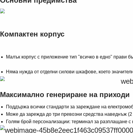
Основни предимства
Компактен корпус
Малък корпус с приложение тип "всичко в едно" прави б
Няма нужда от отделни силови шкафове, което значител
Максимално генериране на приходи
Поддържа всички стандарти за зареждане на електромоб
Може да зарежда до три превозни средства наведнъж (2
Голям брой персонализации: терминал за разплащане с к