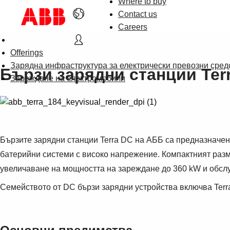
Where to buy
Contact us
Careers
Offerings
Зарядна инфраструктура за електрически превозни сред
Бързи зарядни станции Ter
Зареждане на електромобили
Бързите зарядни станции Terra DC на АББ са предназначени
батерийни системи с високо напрежение. Компактният разм
увеличаване на мощността на зареждане до 360 kW и обсл
Семейството от DC бързи зарядни устройства включва Terra 