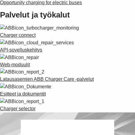
Suggestions
Opportunity charging for electric buses
Products
Palvelut ja työkalut
See more products
Shopping list preview
0
Charger connect
API-sovelluskehitys
Web-moduulit
Latausasemien ABB Charger Care -palvelut
Esitteet ja dokumentit
Charger selector