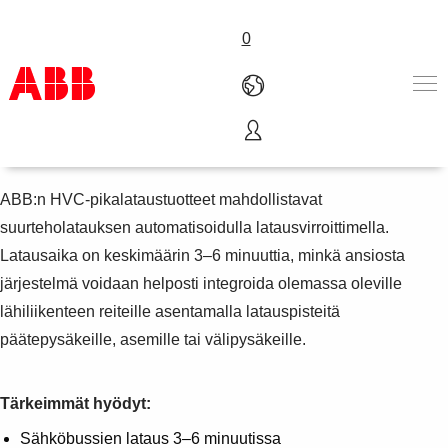
0
Sähköbussien pikalataus
Tuotteet ja järjestelmät
Toimialat
ABB:n HVC-pikalataustuotteet mahdollistavat
Palvelut
suurteholatauksen automatisoidulla latausvirroittimella.
ABB lyhyesti
Latausaika on keskimäärin 3–6 minuuttia, minkä ansiosta
Mistä ostaa
järjestelmä voidaan helposti integroida olemassa oleville
Ota yhteyttä
lähiliikenteen reiteille asentamalla latauspisteitä
ABB-uralle
päätepysäkeille, asemille tai välipysäkeille.
Tärkeimmät hyödyt:
Sähköbussien lataus 3–6 minuutissa