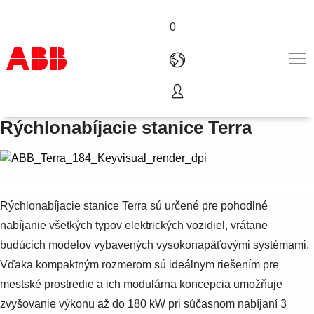
0
Energia pre vaše cesty
Produkty a riešenia
Rýchlonabíjacie stanice Terra
Priemyselné odvetvia
Služby
O nás
Where to buy
Kontaktuje nás
Rýchlonabíjacie stanice Terra sú určené pre pohodlné
Kariéra
nabíjanie všetkých typov elektrických vozidiel, vrátane
budúcich modelov vybavených vysokonapäťovými systémami.
Vďaka kompaktným rozmerom sú ideálnym riešením pre
mestské prostredie a ich modulárna koncepcia umožňuje
zvyšovanie výkonu až do 180 kW pri súčasnom nabíjaní 3