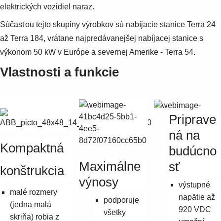
elektrických vozidiel naraz.
Súčasťou tejto skupiny výrobkov sú nabíjacie stanice Terra 24
až Terra 184, vrátane najpredávanejšej nabíjacej stanice s
výkonom 50 kW v Európe a severnej Amerike - Terra 54.
Vlastnosti a funkcie
Priprave
ná na
Kompaktná
budúcno
Maximálne
sť
konštrukcia
výnosy
výstupné
malé rozmery
napätie až
podporuje
(jedna malá
920 VDC
všetky
skriňa) robia z