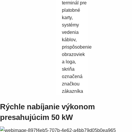
terminál pre
platobné
karty,
systémy
vedenia
káblov,
prispôsobenie
obrazoviek
a loga,
skriňa
označená
značkou
zákazníka
Rýchle nabíjanie výkonom
presahujúcim 50 kW