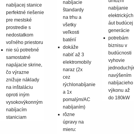
umožní
Suggestions
nabíjacie
nabíjacej stanice
nabíjanie
Products
štandardy
perfektné riešenie
elektrických
See more products
na trhu a
pre mestské
áut budúcej
Shopping list preview
všetky
prostredie s
generácie
veľkosti
0
nedostatkom
potrebám
batérií
voľného priestoru
biznisu v
dokáže
nie sú potrebné
budúcnosti
nabiť až 3
samostatné
vyhovie
elektromobily
napájacie skrine,
jednoduch
naraz (2x
čo výrazne
navýšením
cez
znižuje náklady
nabíjacieho
rýchlonabíjanie
na inštaláciu
výkonu až
a 1x
oproti iným
do 180kW
pomalým/AC
vysokovýkonným
nabíjaním)
nabíjacím
rôzne
staniciam
úpravy na
mieru: