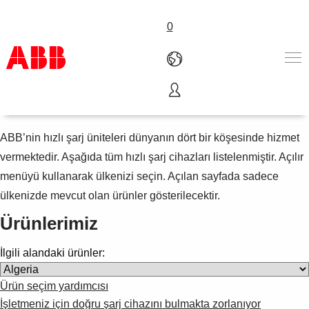
0
Tüm ürün grubu
Ürünler ve Çözümler
Endüstriler
ABB’nin hızlı şarj üniteleri dünyanın dört bir köşesinde hizmet
Servis
vermektedir. Aşağıda tüm hızlı şarj cihazları listelenmiştir. Açılır
Hakkımızda
menüyü kullanarak ülkenizi seçin. Açılan sayfada sadece
Satış noktaları
ülkenizde mevcut olan ürünler gösterilecektir.
Bize ulaşın
Kariyer
Ürünlerimiz
İlgili alandaki ürünler:
Ürün seçim yardımcısı
İşletmeniz için doğru şarj cihazını bulmakta zorlanıyor