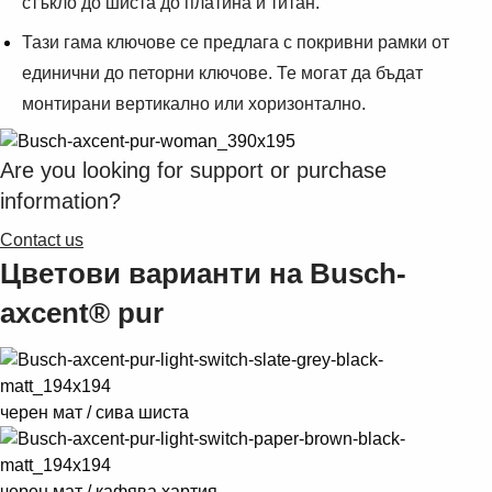
стъкло до шиста до платина и титан.
Suggestions
Products
Тази гама ключове се предлага с покривни рамки от
See more products
единични до петорни ключове. Те могат да бъдат
Shopping list preview
монтирани вертикално или хоризонтално.
0
Are you looking for support or purchase
information?
Contact us
Цветови варианти на Busch-
axcent® pur
черен мат / сива шиста
черен мат / кафява хартия