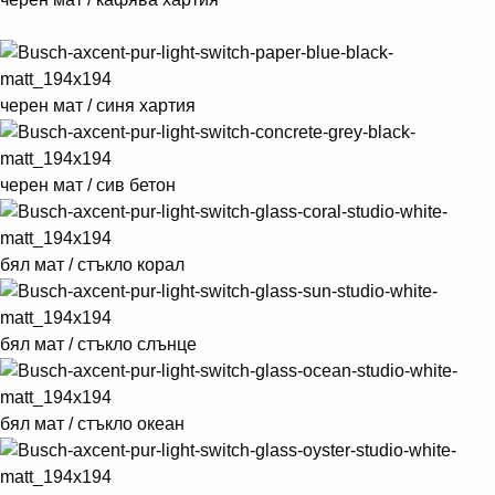
черен мат / синя хартия
черен мат / сив бетон
бял мат / стъкло корал
бял мат / стъкло слънце
бял мат / стъкло океан