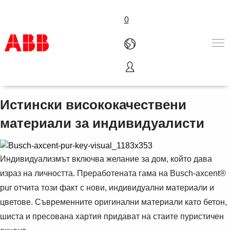
0
Busch-axcent® pur
Products & Solutions
Industries
Истински висококачествени
Services
материали за индивидуалисти
About us
Where to buy
Contact us
Индивидуализмът включва желание за дом, който дава
Careers
израз на личността. Преработената гама на Busch-axcent®
pur отчита този факт с нови, индивидуални материали и
цветове. Съвременните оригинални материали като бетон,
шиста и пресована хартия придават на стаите пуристичен