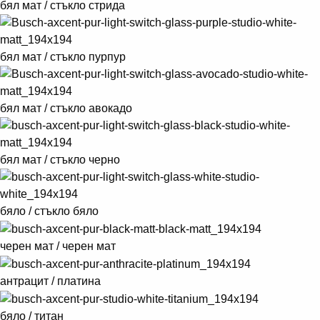
бял мат / стъкло стрида
бял мат / стъкло пурпур
бял мат / стъкло авокадо
бял мат / стъкло черно
бяло / стъкло бяло
черен мат / черен мат
антрацит / платина
бяло / титан