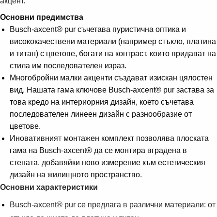
акцент.
Основни предимства
Busch-axcent® pur съчетава пуристична оптика и
висококачествени материали (например стъкло, платина
и титан) с цветове, богати на контраст, които придават на
стила им последователен израз.
Многобройни малки акценти създават изискан цялостен
вид. Нашата гама ключове Busch-axcent® pur застава за
това кредо на интериорния дизайн, което съчетава
последователен линеен дизайн с разнообразие от
цветове.
Иновативният монтажен комплект позволява плоската
гама на Busch-axcent® да се монтира вградена в
стената, добавяйки ново измерение към естетическия
дизайн на жилищното пространство.
Основни характеристики
Busch-axcent® pur се предлага в различни материали: от