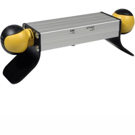
Suggestions
Products
See more products
Shopping list preview
0