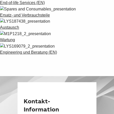
Suggestions
End-of-life Services (EN)
Products
See more products
Ersatz- und Verbrauchsteile
Shopping list preview
Austausch
0
Wartung
Engineering und Beratung (EN)
Kontakt-
Information