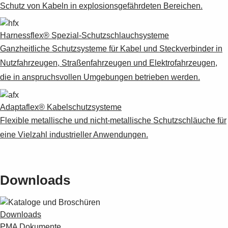
Suggestions
Schutz von Kabeln in explosionsgefährdeten Bereichen.
Products
See more products
Harnessflex® Spezial-Schutzschlauchsysteme
Shopping list preview
Ganzheitliche Schutzsysteme für Kabel und Steckverbinder in
0
Nutzfahrzeugen, Straßenfahrzeugen und Elektrofahrzeugen,
die in anspruchsvollen Umgebungen betrieben werden.
Adaptaflex® Kabelschutzsysteme
Flexible metallische und nicht-metallische Schutzschläuche für
eine Vielzahl industrieller Anwendungen.
Downloads
Downloads
PMA Dokumente