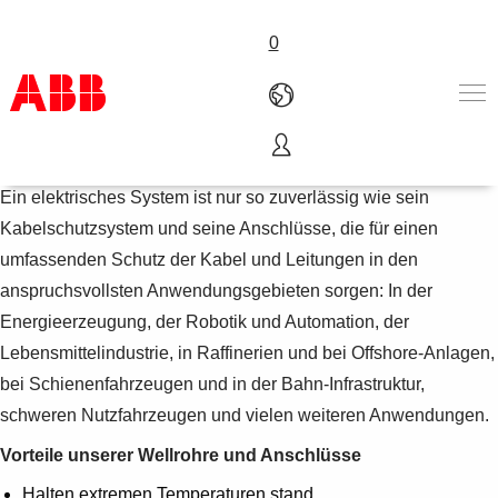
0
Kabelschutz
Produkte und Leistungen
Ein elektrisches System ist nur so zuverlässig wie sein
Branchenlösungen
Kabelschutzsystem und seine Anschlüsse, die für einen
Service
umfassenden Schutz der Kabel und Leitungen in den
Über uns
anspruchsvollsten Anwendungsgebieten sorgen: In der
Vertriebspartner finden
Kontakt
Energieerzeugung, der Robotik und Automation, der
Karriere
Lebensmittelindustrie, in Raffinerien und bei Offshore-Anlagen,
bei Schienenfahrzeugen und in der Bahn-Infrastruktur,
schweren Nutzfahrzeugen und vielen weiteren Anwendungen.
Vorteile unserer Wellrohre und Anschlüsse
Halten extremen Temperaturen stand