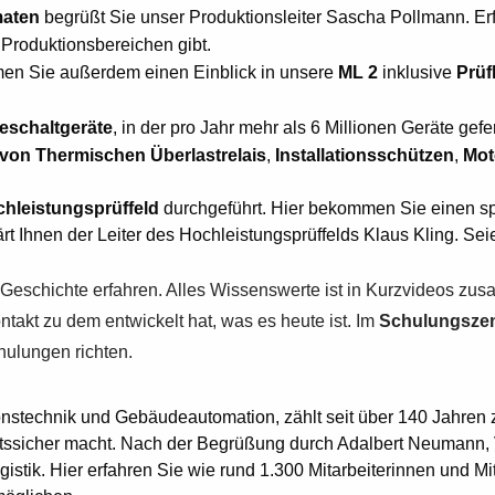
maten
begrüßt Sie unser Produktionsleiter Sascha Pollmann. Erfah
Produktionsbereichen gibt.
men Sie außerdem einen Einblick in unsere
ML 2
inklusive
Prüfl
ieschaltgeräte
, in der pro Jahr mehr als 6 Millionen Geräte gefe
von Thermischen Überlastrelais
,
Installationsschützen
,
Mot
hleistungsprüffeld
durchgeführt. Hier bekommen Sie einen spa
t Ihnen der Leiter des Hochleistungsprüffelds Klaus Kling. Se
 Geschichte erfahren. Alles Wissenswerte ist in Kurzvideos zu
takt zu dem entwickelt hat, was es heute ist. Im
Schulungsze
chulungen richten.
tionstechnik und Gebäudeautomation, zählt seit über 140 Jahre
nftssicher macht. Nach der Begrüßung durch Adalbert Neumann, 
gistik. Hier erfahren Sie wie rund 1.300 Mitarbeiterinnen und 