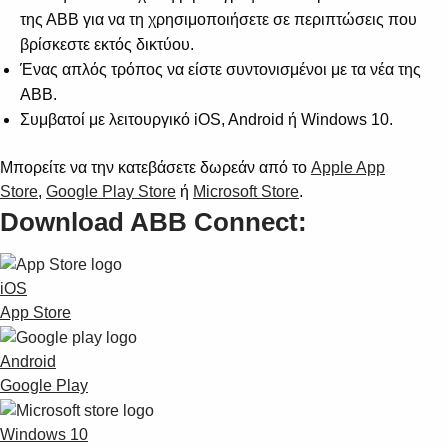
Suggestions
της ΑΒΒ για να τη χρησιμοποιήσετε σε περιπτώσεις που
Products
βρίσκεστε εκτός δικτύου.
See more products
Ένας απλός τρόπος να είστε συντονισμένοι με τα νέα της
Shopping list preview
ΑΒΒ.
0
Συμβατοί με λειτουργικό iOS, Android ή Windows 10.
Μπορείτε να την κατεβάσετε δωρεάν από το
Apple App
Store
,
Google Play Store
ή
Microsoft Store
.
Download ABB Connect:
iOS
App Store
Android
Google Play
Windows 10