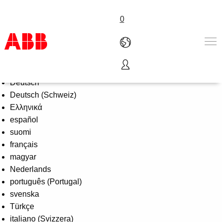
0
Select Language
English
Προϊόντα & Λύσεις
Deutsch
Βιομηχανίες
Deutsch (Schweiz)
Υπηρεσίες
Ελληνικά
Γνωρίστε μας
español
Where to buy
suomi
Επικοινωνία
français
Καριέρα
magyar
Nederlands
português (Portugal)
svenska
Türkçe
italiano (Svizzera)