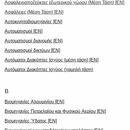
Ασφαλειοαποζεύκτες εξωτερικού χώρου (Μέση Τάση) [EN]
Ασφάλειες (Μέση Τάση) [EN]
Αυτοκινητοβιομηχανίες [EN]
Αυτοματισμοί [EN]
Αυτοματισμοί διανομής [EN]
Αυτοματισμοί δικτύων [EN]
Αυτόματοι Διακόπτες Ισχύος (μέση τάση) [EN]
Αυτόματοι Διακόπτες Ισχύος (χαμηλή τάση)
Β
Βιομηχανίες Αλουμινίου [EN]
Βιομηχανίες Πετρελαίου και Φυσικού Αερίου [EN]
Βιομηχανίες Ύδατος [EN]