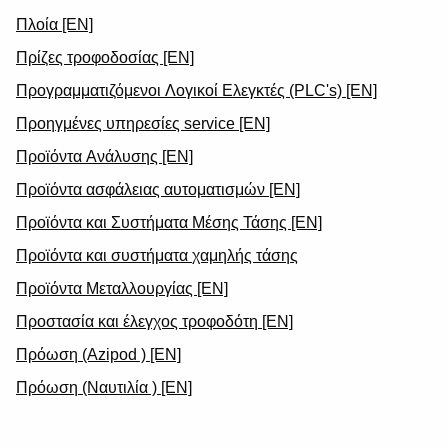
Πλοία [EN]
Πρίζες τροφοδοσίας [EN]
Προγραμματιζόμενοι Λογικοί Ελεγκτές (PLC's) [EN]
Προηγμένες υπηρεσίες service [EN]
Προϊόντα Ανάλυσης [EN]
Προϊόντα ασφάλειας αυτοματισμών [EN]
Προϊόντα και Συστήματα Μέσης Τάσης [EN]
Προϊόντα και συστήματα χαμηλής τάσης
Προϊόντα Μεταλλουργίας [EN]
Προστασία και έλεγχος τροφοδότη [EN]
Πρόωση (Azipod ) [EN]
Πρόωση (Ναυτιλία ) [EN]