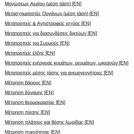
Μονώσεως Αερίου (μέση τάση) [EN]
Μετασχηματιστές Οργάνων (μέση τάση) [EN]
Μετατροπείς & Αντιστροφείς ισχύος [EN]
Μετατροπείς για διασυνδέσεις δικτύων [EN]
Μετατροπείς για Συρμούς [EN]
Μετατροπείς έλξης [EN]
Μετατροπείς ενέργειας κυμάτων, ρευμάτων, ωκεανών [EN]
Μετατροπείς μέσης τάσης για ανεμογεννήτριες [EN]
Μέτρηση βάρους [EN]
Μέτρηση δύναμης [EN]
Μέτρηση θερμοκρασίας [EN]
Μέτρηση πίεσης [EN]
Μέτρηση πλάτους και θέσης λωρίδας [EN]
Μέτρηση πυκνότητας [EN]