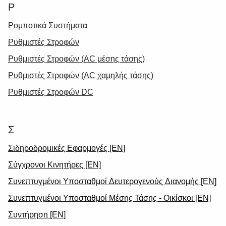
Ρ
Ρομποτικά Συστήματα
Ρυθμιστές Στροφών
Ρυθμιστές Στροφών (AC μέσης τάσης)
Ρυθμιστές Στροφών (ΑC χαμηλής τάσης)
Ρυθμιστές Στροφών DC
Σ
Σιδηροδρομικές Εφαρμογές [EN]
Σύγχρονοι Κινητήρες [EN]
Συνεπτυγμένοι Υποσταθμοί Δευτερογενούς Διανομής [EN]
Συνεπτυγμένοι Υποσταθμοί Μέσης Τάσης - Οικίσκοι [EN]
Συντήρηση [EN]