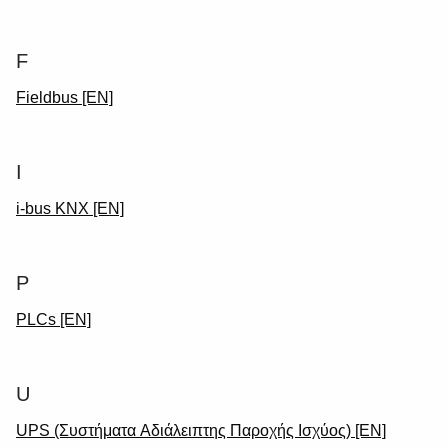
F
Fieldbus [EN]
I
i-bus KNX [EN]
P
PLCs [EN]
U
Suggestions
UPS (Συστήματα Αδιάλειπτης Παροχής Ισχύος) [EN]