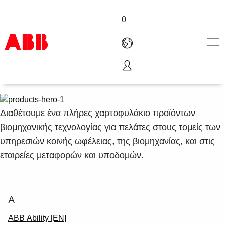
0
Προϊόντα και Συστήματα
Προϊόντα & Λύσεις
Βιομηχανίες
Υπηρεσίες
Διαθέτουμε ένα πλήρες χαρτοφυλάκιο προϊόντων
Καριέρα
βιομηχανικής τεχνολογίας για πελάτες στους τομείς των
Γνωρίστε μας
υπηρεσιών κοινής ωφέλειας, της βιομηχανίας, και στις
Επικοινωνία
εταιρείες μεταφορών και υποδομών.
A
ABB Ability [EN]