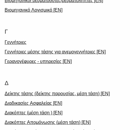
Βιομηχανικοί ρευματοδότες/ρευματολήπτες [EN]
Βιομηχανικό Λογισμικό [EN]
Γ
Γεννήτριες
Γεννήτριες μέσης τάσης για ανεμογεννήτριες [EN]
Γερανογέφυρες - υπηρεσίες [EN]
Δ
Δείκτης τάσης (δείκτης παρουσίας, μέση τάση) [EN]
Διαδικασίες Ασφαλείας [EN]
Διακόπτες (μέση τάση ) [EN]
Διακόπτες Απομόνωσης (μέση τάση) [EN]