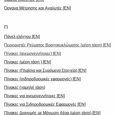
Όργανα Μέτρησης και Αναλυτές [EN]
Π
Πάνελ ελέγχου [EN]
Περιοριστές Ρεύματος Βραχυκυκλώματος (μέση τάση) [EN]
Πίνακες (ανεμογεννήτριες) [EN]
Πίνακες (μέση τάση ) [EN]
Πίνακες (Πλαίσια και Συρόμενα Στοιχεία) [EN]
Πίνακες (σιδηροδρομικές εφαρμογές) [EN]
Πίνακες (χαμηλή τάση)
Πίνακες για ανεμογεννήτριες [EN]
Πίνακες για Σιδηροδρομικές Εφαρμογές [EN]
Πίνακες Διανομής με Μόνωση Αέρα (μέση τάση) [EN]