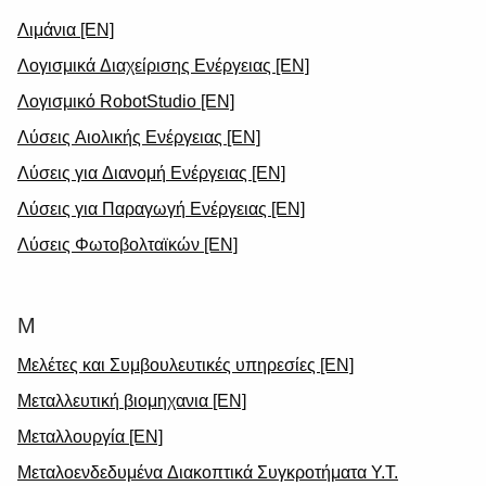
Λιμάνια [EN]
Λογισμικά Διαχείρισης Ενέργειας [EN]
Λογισμικό RobotStudio [EN]
Λύσεις Αιολικής Ενέργειας [EN]
Λύσεις για Διανομή Ενέργειας [EN]
Λύσεις για Παραγωγή Ενέργειας [EN]
Λύσεις Φωτοβολταϊκών [EN]
Μ
Μελέτες και Συμβουλευτικές υπηρεσίες [EN]
Μεταλλευτική βιομηχανια [EN]
Μεταλλουργία [EN]
Μεταλοενδεδυμένα Διακοπτικά Συγκροτήματα Υ.Τ.