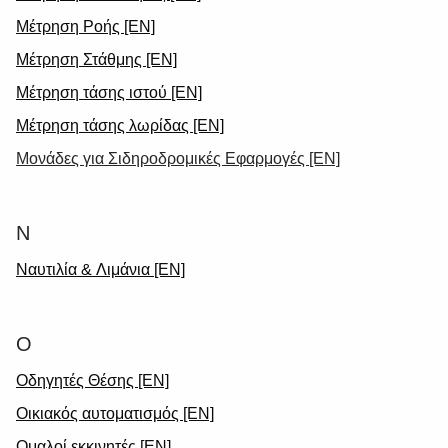
Μέτρηση Ροής [EN]
Μέτρηση Στάθμης [EN]
Μέτρηση τάσης ιστού [EN]
Μέτρηση τάσης λωρίδας [EN]
Μονάδες για Σιδηροδρομικές Εφαρμογές [EN]
Ν
Ναυτιλία & Λιμάνια [EN]
Ο
Οδηγητές Θέσης [EN]
Οικιακός αυτοματισμός [EN]
Ομαλοί εκκινητές [EN]