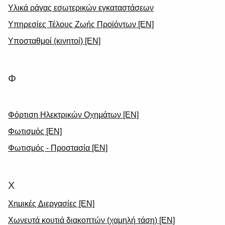
Υλικά ράγας εσωτερικών εγκαταστάσεων
Υπηρεσίες Τέλους Ζωής Προϊόντων [EN]
Υποσταθμοί (κινητοί) [EN]
Φ
Φόρτιση Ηλεκτρικών Οχημάτων [EN]
Φωτισμός [EN]
Φωτισμός - Προστασία [EN]
Χ
Χημικές Διεργασίες [EN]
Χωνευτά κουτιά διακοπτών (χαμηλή τάση) [EN]