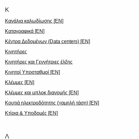
Κ
Κανάλια καλωδίωσης [EN]
Καταγραφικά [EN]
Κέντρα Δεδομένων (Data centers) [EN]
Κινητήρες
Κινητήρες και Γεννήτριες έλξης
Κινητοί Υποσταθμοί [EN]
Κλέμμες [EN]
Κλέμμες και μπλοκ διανομής [EN]
Κουτιά ηλεκτροδότητης (χαμηλή τάση) [EN]
Κτίρια & Υποδομές [EN]
Λ