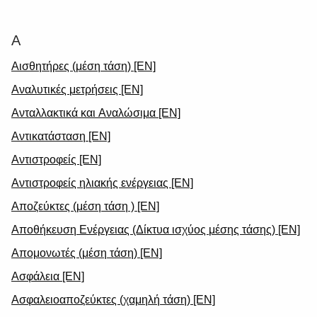
Products
See more products
Shopping list preview
Α
0
Αισθητήρες (μέση τάση) [EN]
Αναλυτικές μετρήσεις [EN]
Ανταλλακτικά και Αναλώσιμα [EN]
Αντικατάσταση [EN]
Αντιστροφείς [EN]
Αντιστροφείς ηλιακής ενέργειας [EN]
Αποζεύκτες (μέση τάση ) [EN]
Αποθήκευση Ενέργειας (Δίκτυα ισχύος μέσης τάσης) [EN]
Απομονωτές (μέση τάση) [EN]
Ασφάλεια [EN]
Ασφαλειοαποζεύκτες (χαμηλή τάση) [EN]