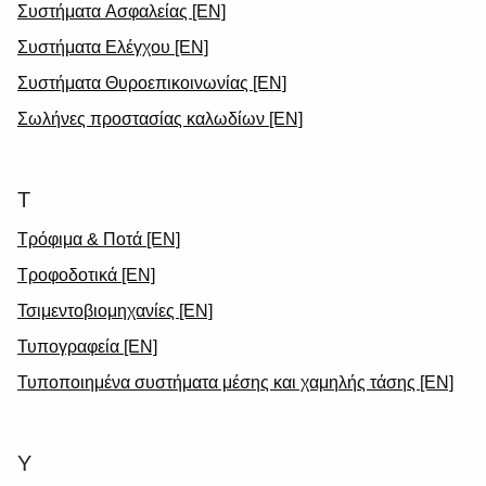
Συστήματα Ασφαλείας [EN]
Συστήματα Ελέγχου [EN]
Συστήματα Θυροεπικοινωνίας [EN]
Σωλήνες προστασίας καλωδίων [EN]
Τ
Τρόφιμα & Ποτά [EN]
Τροφοδοτικά [EN]
Τσιμεντοβιομηχανίες [EN]
Τυπογραφεία [EN]
Τυποποιημένα συστήματα μέσης και χαμηλής τάσης [EN]
Υ