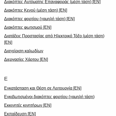
Διακόπτες Αυτόματης Επαναφοράς (μέση τάση) [EN]
Διακόπτες Κενού (μέση τάση) [EN]
Διακόπτες φορτίου (χαμηλή τάση) [EN]
Διακόπτες φωτισμού [EN]
Διατάξεις Προστασίας από Ηλεκτρικό Τόξο (μέση τάση)
[EN]
Διαχείριση καλωδίων
Διεργασίες Χάρτου [EN]
Ε
Εγκατάσταση και Θέση σε Λειτουργία [EN]
Εγκιβωτισμένοι διακόπτες φορτίου (χαμηλή τάση)
Εκκινητές κινητήρων [EN]
Εκπαίδευση [EN]