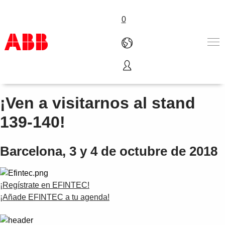
0
EFINTEC
Productos & Soluciones
Industrias
¡Ven a visitarnos al stand
Servicios
139-140!
Sobre ABB
Dónde comprar
Contáctanos
Barcelona, 3 y 4 de octubre de 2018
Carreras
¡Regístrate en EFINTEC!
¡Añade EFINTEC a tu agenda!