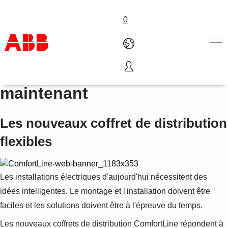
0
ComfortLine - l'avenir, c'est
Produits & Services
maintenant
Industries
Services
Les nouveaux coffret de distribution
A propos
Where to buy
flexibles
Contactez-nous
Carrières
Les installations électriques d'aujourd'hui nécessitent des
idées intelligentes. Le montage et l'installation doivent être
faciles et les solutions doivent être à l'épreuve du temps.
Les nouveaux coffrets de distribution ComfortLine répondent à