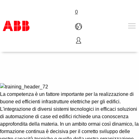
0
Formazione e certificazione
Products & Solutions
Industries
Services
About us
Where to buy
Contact us
La competenza è un fattore importante per la realizzazione di
Careers
buone ed efficienti infrastrutture elettriche per gli edifici.
L'integrazione di diversi sistemi tecnologici in efficaci soluzioni
di automazione di case ed edifici richiede una conoscenza
approfondita della materia. In un ambito ormai così dinamico, la
formazione continua è decisiva per il corretto sviluppo delle
vostre capacità tecniche o quelle della vostra organizzazione.