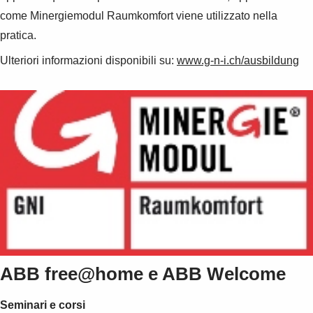
Suggestions
come Minergiemodul Raumkomfort viene utilizzato nella
Products
pratica.
See more products
Shopping list preview
Ulteriori informazioni disponibili su:
www.g-n-i.ch/ausbildung
0
ABB free@home e ABB Welcome
Seminari e corsi