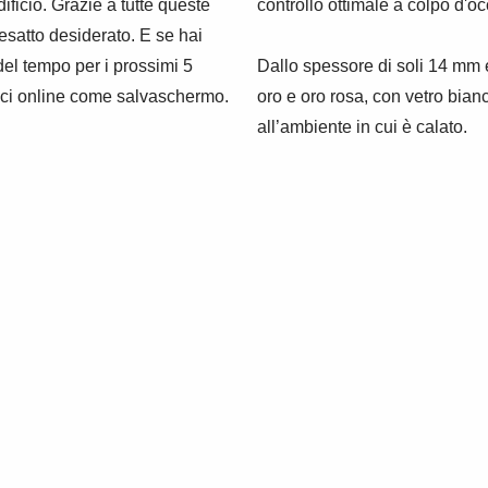
dificio. Grazie a tutte queste
controllo ottimale a colpo d'oc
 esatto desiderato. E se hai
del tempo per i prossimi 5
Dallo spessore di soli 14 mm e d
gici online come salvaschermo.
oro e oro rosa, con vetro bia
all’ambiente in cui è calato.