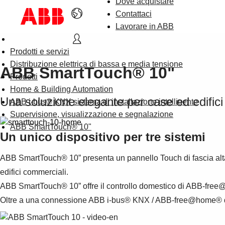
Dove acquistare
Contattaci
Lavorare in ABB
Prodotti e servizi
Distribuzione elettrica di bassa e media tensione
ABB SmartTouch® 10"
Prodotti
Home & Building Automation
Una soluzione elegante per case ed edifici i
ABB i-bus® KNX sistema di installazione intelligente
Supervisione, visualizzazione e segnalazione
ABB SmartTouch® 10"
Un unico dispositivo per tre sistemi
ABB SmartTouch® 10” presenta un pannello Touch di fascia alta ch
edifici commerciali.
ABB SmartTouch® 10” offre il controllo domestico di ABB-free
Oltre a una connessione ABB i-bus® KNX / ABB-free@home® dire