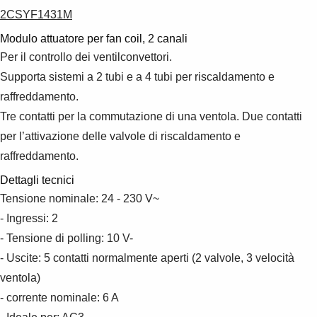
Suggestions
2CSYF1431M
Products
See more products
Modulo attuatore per fan coil, 2 canali
Shopping list preview
Per il controllo dei ventilconvettori.
Supporta sistemi a 2 tubi e a 4 tubi per riscaldamento e
0
raffreddamento.
Tre contatti per la commutazione di una ventola. Due contatti
per l’attivazione delle valvole di riscaldamento e
raffreddamento.
Dettagli tecnici
Tensione nominale: 24 - 230 V~
- Ingressi: 2
- Tensione di polling: 10 V-
- Uscite: 5 contatti normalmente aperti (2 valvole, 3 velocità
ventola)
- corrente nominale: 6 A