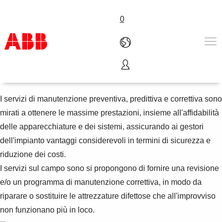
0
Manutenzione
Prodotti e Soluzioni
Industrie e Utility
I servizi di manutenzione preventiva, predittiva e correttiva sono
Service
mirati a ottenere le massime prestazioni, insieme all'affidabilità
Chi siamo
delle apparecchiature e dei sistemi, assicurando ai gestori
Dove acquistare
dell'impianto vantaggi considerevoli in termini di sicurezza e
Contattaci
riduzione dei costi.
Lavorare in ABB
I servizi sul campo sono si propongono di fornire una revisione
e/o un programma di manutenzione correttiva, in modo da
riparare o sostituire le attrezzature difettose che all'improvviso
non funzionano più in loco.