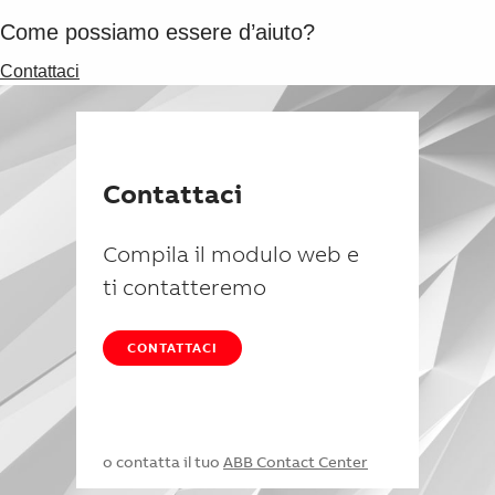
Suggestions
Come possiamo essere d’aiuto?
Products
See more products
Contattaci
Shopping list preview
0
Contattaci
Compila il modulo web e
ti contatteremo
CONTATTACI
o contatta il tuo
ABB Contact Center