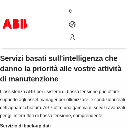
0
Servizi avanzati
Prodotti e Soluzioni
Industrie e Utility
Servizi basati sull'intelligenza che
Service
danno la priorità alle vostre attività
Chi siamo
Dove acquistare
di manutenzione
Contattaci
Lavorare in ABB
L'assistenza ABB per i sistemi di bassa tensione può offrire
supporto agli asset manager per ottimizzare le condizioni reali
dell'apparecchiatura. ABB offre una gamma di servizi avanzati
per gli interruttori di bassa tensione, comprendente:
Servizio di back-up dati