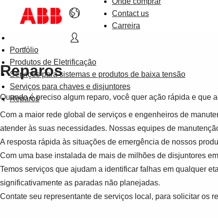
Onde comprar
Contact us
Carreira
Portfólio
Produtos de Eletrificação
Reparos
Serviços para sistemas e produtos de baixa tensão
Serviços para chaves e disjuntores
Quando é preciso algum reparo, você quer ação rápida e que acer
Reparos
Com a maior rede global de serviços e engenheiros de manuten
atender às suas necessidades. Nossas equipes de manutenção e
A resposta rápida às situações de emergência de nossos produ
Com uma base instalada de mais de milhões de disjuntores em 
Temos serviços que ajudam a identificar falhas em qualquer etap
significativamente as paradas não planejadas.
Contate seu representante de serviços local, para solicitar os 