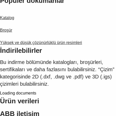
Popüler dokümanlar
Suggestions
Products
See more products
Katalog
Shopping list preview
0
Broşür
Yüksek ve düşük çözünürlüklü ürün resimleri
İndirilebilirler
Bu indirme bölümünde katalogları, broşürleri,
sertifikaları ve daha fazlasını bulabilirsiniz. “Çizim”
kategorisinde 2D (.dxf, .dwg ve .pdf) ve 3D (.igs)
çizimleri bulabilirsiniz.
Loading documents
Ürün verileri
ABB iletişim