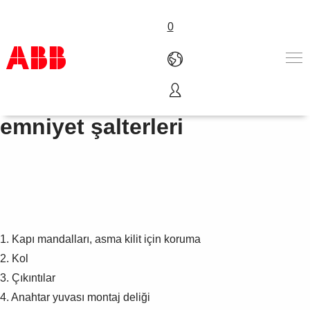
0
Kapalı eriyebilen ağır sanayi
Ürünler ve Çözümler
emniyet şalterleri
Endüstriler
Servis
Hakkımızda
Satış noktaları
Bize ulaşın
Kariyer
1. Kapı mandalları, asma kilit için koruma
2. Kol
3. Çıkıntılar
4. Anahtar yuvası montaj deliği