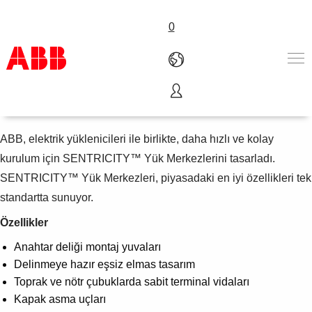
0
Yük merkezleri
Ürünler ve Çözümler
Endüstriler
ABB, elektrik yüklenicileri ile birlikte, daha hızlı ve kolay
Servis
kurulum için SENTRICITY™ Yük Merkezlerini tasarladı.
Hakkımızda
SENTRICITY™ Yük Merkezleri, piyasadaki en iyi özellikleri tek
Satış noktaları
standartta sunuyor.
Bize ulaşın
Kariyer
Özellikler
Anahtar deliği montaj yuvaları
Delinmeye hazır eşsiz elmas tasarım
Toprak ve nötr çubuklarda sabit terminal vidaları
Kapak asma uçları