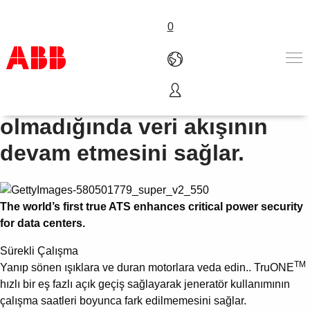
0
TM
TruONE
birincil güç
Ürünler ve Çözümler
olmadığında veri akışının
Endüstriler
devam etmesini sağlar.
Servis
Hakkımızda
Satış noktaları
Bize ulaşın
The world’s first true ATS enhances critical power security
Kariyer
for data centers.
Sürekli Çalışma
TM
Yanıp sönen ışıklara ve duran motorlara veda edin.. TruONE
hızlı bir eş fazlı açık geçiş sağlayarak jeneratör kullanımının
çalışma saatleri boyunca fark edilmemesini sağlar.