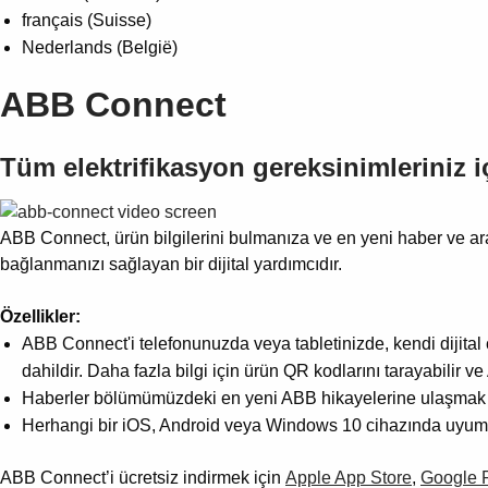
français (Suisse)
Nederlands (België)
ABB Connect
Tüm elektrifikasyon gereksinimleriniz iç
ABB Connect, ürün bilgilerini bulmanıza ve en yeni haber ve ar
bağlanmanızı sağlayan bir dijital yardımcıdır.
Özellikler:
ABB Connect'i telefonunuzda veya tabletinizde, kendi dijital 
dahildir. Daha fazla bilgi için ürün QR kodlarını tarayabilir v
Haberler bölümümüzdeki en yeni ABB hikayelerine ulaşmak 
Herhangi bir iOS, Android veya Windows 10 cihazında uyum
ABB Connect’i ücretsiz indirmek için
Apple App Store
,
Google P