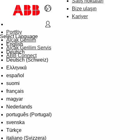
Satış noktaları
Bize ulaşın
Kariyer
Portföy
Select Language
Alçak Gerilim
English
Alçak Gerilim Servis
Deutsch
ABB Connect
Deutsch (Schweiz)
Ελληνικά
español
suomi
français
magyar
Nederlands
português (Portugal)
svenska
Türkçe
italiano (Svizzera)