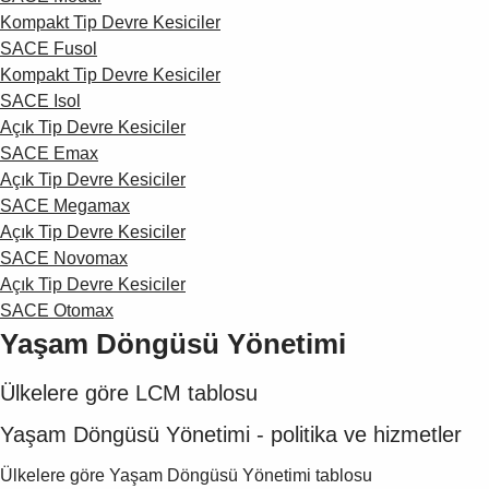
Suggestions
Kompakt Tip Devre Kesiciler
Products
SACE Fusol
See more products
Kompakt Tip Devre Kesiciler
Shopping list preview
SACE Isol
0
Açık Tip Devre Kesiciler
SACE Emax
Açık Tip Devre Kesiciler
SACE Megamax
Açık Tip Devre Kesiciler
SACE Novomax
Açık Tip Devre Kesiciler
SACE Otomax
Yaşam Döngüsü Yönetimi
Ülkelere göre LCM tablosu
Yaşam Döngüsü Yönetimi - politika ve hizmetler
Ülkelere göre Yaşam Döngüsü Yönetimi tablosu