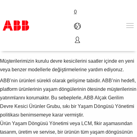
0
Yenisi ile Değiştirme
Ürünler ve Çözümler
Endüstriler
Müşterilerimizin kurulu devre kesicilerini saatler içinde en yeni
Servis
veya benzer modellerle değiştirmelerine yardım ediyoruz.
Hakkımızda
ABB'nin ürünleri sürekli olarak gelişime tabidir. ABB’nin hedefi,
Satış noktaları
Bize ulaşın
platform ürünlerinin yaşam döngülerinin ötesinde müşterilerinin
Kariyer
yatırımlarını korumaktır. Bu sebeplerle, ABB Alçak Gerilim
Devre Kesici Ürünler Grubu, sıkı bir Yaşam Döngüsü Yönetimi
politikası benimsemeye karar vermiştir.
Ürün Yaşam Döngüsü Yönetimi veya LCM, fikir aşamasından
tasarım, üretim ve servise, bir ürünün tüm yaşam döngüsünün