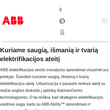
0
Elektrifikacija
Produktai ir sprendimai
Pramonės šakos
Kuriame saugią, išmanią ir tvarią
Paslaugos
elektrifikacijos ateitį
Karjera
Apie ABB
ABB elektrifikacijos verslo inovatyvūs sprendimai visuomet yra
Susisiekite
priekyje. Šiandien kuriame saugią, išmanią ir tvarią
elektrifikacijos ateitį. Urbanizacija ir pasaulis renkasi ateitį su
mažai anglies dioksido į aplinką išskiriančiomis
technologijomis. O tai reiškia, kad strateginis elektrifikacijos
vaidmuo auga, kartu su ABB Ability™ sprendimais ir