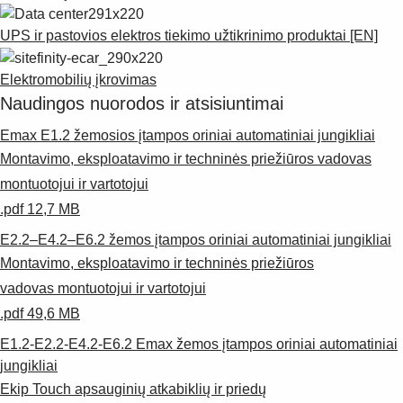
Products
See more products
UPS ir pastovios elektros tiekimo užtikrinimo produktai [EN]
Shopping list preview
Elektromobilių įkrovimas
0
Naudingos nuorodos ir atsisiuntimai
Emax E1.2 žemosios įtampos oriniai automatiniai jungikliai
Montavimo, eksploatavimo ir techninės priežiūros vadovas
montuotojui ir vartotojui
.pdf 12,7 MB
E2.2–E4.2–E6.2 žemos įtampos oriniai automatiniai jungikliai
Montavimo, eksploatavimo ir techninės priežiūros
vadovas montuotojui ir vartotojui
.pdf 49,6 MB
E1.2-E2.2-E4.2-E6.2 Emax žemos įtampos oriniai automatiniai
jungikliai
Ekip Touch apsauginių atkabiklių ir priedų