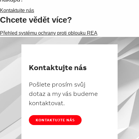
Suggestions
Products
Kontaktujte nás
See more products
Chcete vědět více?
Shopping list preview
Přehled systému ochrany proti oblouku REA
0
Kontaktujte nás
Pošlete prosím svůj
dotaz a my vás budeme
kontaktovat.
KONTAKTUJTE NÁS