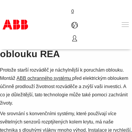
0
Montáž systému ochrany
Produkty
oblouku REA
Nabídka A-Z
Služby
Protože starší rozváděč je náchylnější k poruchám oblouku.
O nás
Where to buy
Montáž
ABB ochranného systému
před elektrickým obloukem
Kontakt
účinně prodlouží životnost rozváděče a zvýší vaši investici. A
Kariéra
co je důležitější, tato technologie může také pomoci zachránit
životy.
Ve srovnání s konvenčními systémy, které používají více
světelných senzorů rozptýlených kolem krytu, má naše
technika s dlouhými vlákny mnoho výhod. Instalace je rychlejší,