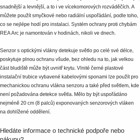
snadnější a levnější, a to i ve vícekomorových rozváděčích. A
můžete použít smyčkové nebo radiální uspořádání, podle toho,
co se nejlépe hodí pro instalaci. Systém ochrany proti chybám
REA Arc je namontován v hodinách, nikoli ve dnech.
Senzor s optickými vlákny detekuje světlo po celé své délce,
poskytuje plnou ochranu všude, bez ohledu na to, jak velkou
část bludiště může být uvnitř krytu. Vlnité černé plastové
instalační trubice vybavené kabelovými sponami lze použít pro
mechanickou ochranu vlákna senzoru a také před světlem, kde
není požadována detekce světla. Mělo by být uspořádáno
nejméně 20 cm (8 palců) exponovaných senzorových vláken
na dohlížené oddělení.
Hledáte informace o technické podpoře nebo
nákupu?