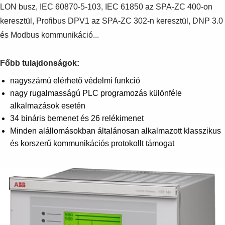
Suggestions
LON busz, IEC 60870-5-103, IEC 61850 az SPA-ZC 400-on
Products
keresztül, Profibus DPV1 az SPA-ZC 302-n keresztül, DNP 3.0
See more products
és Modbus kommunikáció...
Shopping list preview
0
Főbb tulajdonságok:
nagyszámú elérhető védelmi funkció
nagy rugalmasságú PLC programozás különféle
alkalmazások esetén
34 bináris bemenet és 26 relékimenet
Minden alállomásokban általánosan alkalmazott klasszikus
és korszerű kommunikációs protokollt támogat