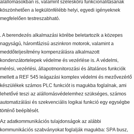
alállomásokban is, valamint széleskörű funkcionalitásának
köszönhetően a legkülönfélébb helyi, egyedi igényeknek
megfelelően testreszabható.
. A berendezés alkalmazási körébe beletartozik a közepes
nagyságú, háromfázisú aszinkron motorok, valamint a
meddőteljesítmény kompenzálásra alkalmazott
kondenzátortelepek védelme és vezérlése is. A védelmi,
mérési, vezérlési, állapotmonitorozási és általános funkciók
mellett a REF 545 leágazási komplex védelmi és mezővezérlő
készülékek számos PLC funkciót is magukba foglalnak, ami
lehetővé teszi az alállomásvédelemhez szükséges, számos
automatizálási és szekvenciális logikai funkció egy egységbe
történő beépítését.
Az adatkommunikációs tulajdonságok az alábbi
kommunikációs szabványokat foglalják magukba: SPA busz,