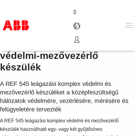
0
REF 545 leágazási komplex
Termékek & megoldások
védelmi-mezővezérlő
Iparágak
készülék
Szolgáltatások
Rólunk
Hol vásárolható meg
A REF 545 leágazási komplex védelmi és
Kapcsolatfelvétel
mezővezérlő készüléket a középfeszültségű
Karrier
hálózatok védelmére, vezérlésére, mérésére és
felügyeletére tervezték
A REF 545 leágazási komplex védelmi és mezővezérlő
készülék használható egy- vagy két gyűjtősínes