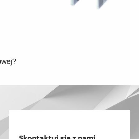
owej?
Skontaktuj się z nami