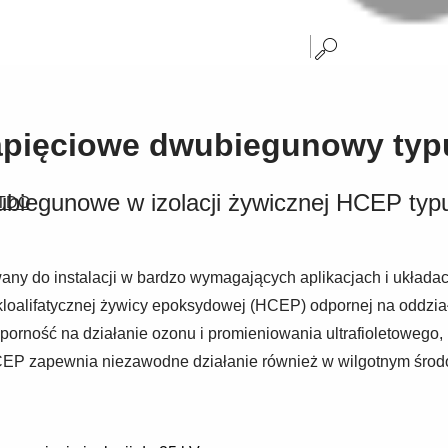
napięciowe dwubiegunowy ty
ubiegunowe w izolacji żywicznej HCEP typ
 TDO
y do instalacji w bardzo wymagających aplikacjach i układac
loalifatycznej żywicy epoksydowej (HCEP) odpornej na oddzia
porność na działanie ozonu i promieniowania ultrafioletowego
CEP zapewnia niezawodne działanie również w wilgotnym środ