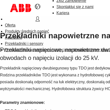
Złóż zamówienie
Skontaktuj się z nami
Kariera
Oferta
Produkty średnich napięć
Przekładniki napowietrzne 
Aparatura
Przekładniki i sensory
Przekładniki napięciowe, napowietrzne dw
Przekładniki napowietrzne napięciowe dwubiegunowy typu
obwodach o napięciu izolacji do 25 kV.
Przekładnik napięciowy dwubiegunowy typu TDO jest dedykowan
Rodzina przekładników TDO jest wykonana z hydrofobowej cyk
posiada doskonałą odporność na łuk elektryczny, doskonałą od
wytrzymałości mechanicznej. Hydrofobowa struktura żywicy H
Parametry znamionowe: