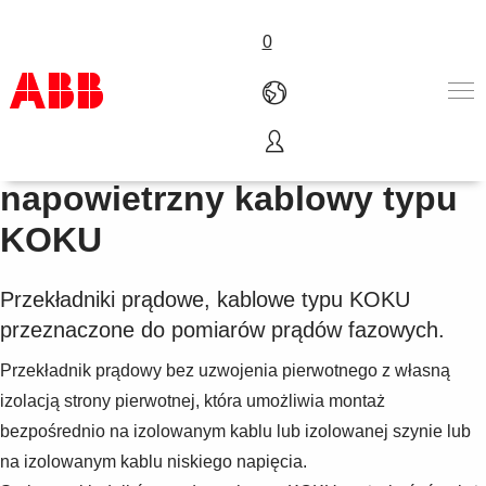
0
Przekładnik prądowy
Produkty i rozwiązania
napowietrzny kablowy typu
Branże
KOKU
Usługi
About us
Złóż zamówienie
Przekładniki prądowe, kablowe typu KOKU
Skontaktuj się z nami
przeznaczone do pomiarów prądów fazowych.
Kariera
Przekładnik prądowy bez uzwojenia pierwotnego z własną
izolacją strony pierwotnej, która umożliwia montaż
bezpośrednio na izolowanym kablu lub izolowanej szynie lub
na izolowanym kablu niskiego napięcia.