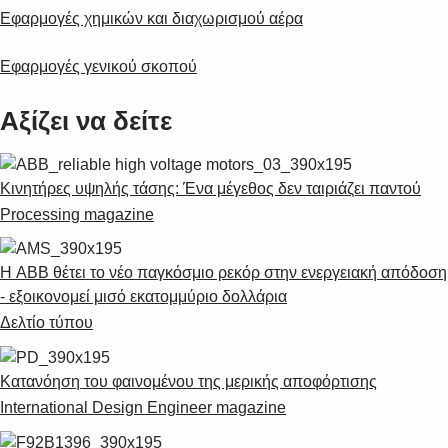
Suggestions
Εφαρμογές χημικών και διαχωρισμού αέρα
Products
See more products
Εφαρμογές γενικού σκοπού
Shopping list preview
0
Αξίζει να δείτε
Κινητήρες υψηλής τάσης: Ένα μέγεθος δεν ταιριάζει παντού
Processing magazine
Η ABB θέτει το νέο παγκόσμιο ρεκόρ στην ενεργειακή απόδοση
- εξοικονομεί μισό εκατομμύριο δολλάρια
Δελτίο τύπου
Κατανόηση του φαινομένου της μερικής αποφόρτισης
International Design Engineer magazine