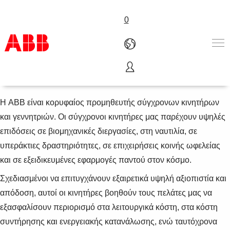
0
Σύγχρονοι κινητήρες
Προϊόντα & Λύσεις
Βιομηχανίες
Η ABB είναι κορυφαίος προμηθευτής σύγχρονων κινητήρων
Υπηρεσίες
και γεννητριών. Οι σύγχρονοι κινητήρες μας παρέχουν υψηλές
Γνωρίστε μας
επιδόσεις σε βιομηχανικές διεργασίες, στη ναυτιλία, σε
Where to buy
υπεράκτιες δραστηριότητες, σε επιχειρήσεις κοινής ωφελείας
Επικοινωνία
και σε εξειδικευμένες εφαρμογές παντού στον κόσμο.
Καριέρα
Σχεδιασμένοι να επιτυγχάνουν εξαιρετικά υψηλή αξιοπιστία και
απόδοση, αυτοί οι κινητήρες βοηθούν τους πελάτες μας να
εξασφαλίσουν περιορισμό στα λειτουργικά κόστη, στα κόστη
συντήρησης και ενεργειακής κατανάλωσης, ενώ ταυτόχρονα