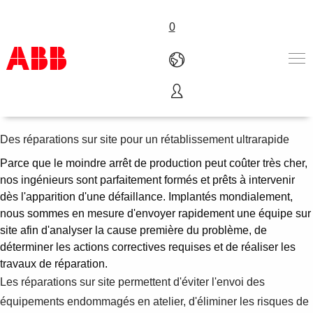
0
Réparations sur site
Produits & Services
Industries
Des réparations sur site pour un rétablissement ultrarapide
Services
Parce que le moindre arrêt de production peut coûter très cher,
A propos
nos ingénieurs sont parfaitement formés et prêts à intervenir
Où acheter
dès l'apparition d'une défaillance. Implantés mondialement,
Contactez-nous
nous sommes en mesure d'envoyer rapidement une équipe sur
Carrières
site afin d'analyser la cause première du problème, de
déterminer les actions correctives requises et de réaliser les
travaux de réparation.
Les réparations sur site permettent d'éviter l'envoi des
équipements endommagés en atelier, d'éliminer les risques de