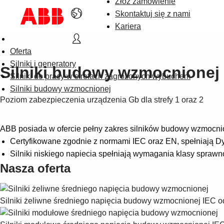
Złóż zamówienie
Skontaktuj się z nami
Kariera
Oferta
Silniki i generatory
Silniki budowy wzmocnionej
Silniki do pracy w strefach zagrożonych wybuchem
Silniki budowy wzmocnionej
Poziom zabezpieczenia urządzenia Gb dla strefy 1 oraz 2
ABB posiada w ofercie pełny zakres silników budowy wzmocni
Certyfikowane zgodnie z normami IEC oraz EN, spełniają Dyr
Silniki niskiego napiecia spełniają wymagania klasy sprawn
Nasza oferta
Silniki żeliwne średniego napięcia budowy wzmocnionej
IEC o