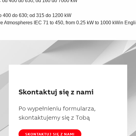
 od 400 do 630; od 160 do 7000 kW
o 400 do 630; od 315 do 1200 kW
ive Atmospheres
IEC 71 to 450, from 0.25 kW to 1000 kW
in Engl
Skontaktuj się z nami
Po wypełnieniu formularza,
skontaktujemy się z Tobą
SKONTAKTUJ SIĘ Z NAMI