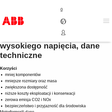
0
Silniki synchroniczne
Produkty i rozwiązania
wysokiego napięcia, dane
Branże
techniczne
Usługi
About us
Złóż zamówienie
Korzyści
Skontaktuj się z nami
mniej komponentów
Kariera
mniejsze rozmiary oraz masa
zwiększona dostępność
niższe koszty eksploatacji i konserwacji
zerowa emisja CO2 i NOx
bezpieczeństwo i przyjazność dla środowiska
Motorformer® dane