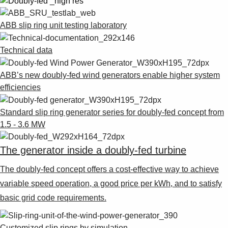
Suggestions
Products
ABB slip ring unit testing laboratory
See more products
Shopping list preview
Technical data
0
ABB’s new doubly-fed wind generators enable higher system
efficiencies
Standard slip ring generator series for doubly-fed concept from
1.5 - 3.6 MW
The generator inside a doubly-fed turbine
The doubly-fed concept offers a cost-effective way to achieve
variable speed operation, a good price per kWh, and to satisfy
basic grid code requirements.
Customized slip rings by simulation