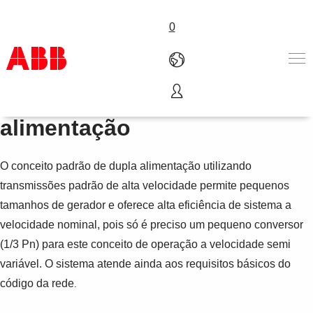
0
Geradores a dupla
Produtos & Soluções
alimentação
Indústrias
Serviços
O conceito padrão de dupla alimentação utilizando
Sobre a ABB
Onde comprar
transmissões padrão de alta velocidade permite pequenos
Contact us
tamanhos de gerador e oferece alta eficiência de sistema a
Carreira
velocidade nominal, pois só é preciso um pequeno conversor
(1/3 Pn) para este conceito de operação a velocidade semi
variável. O sistema atende ainda aos requisitos básicos do
código da rede
.