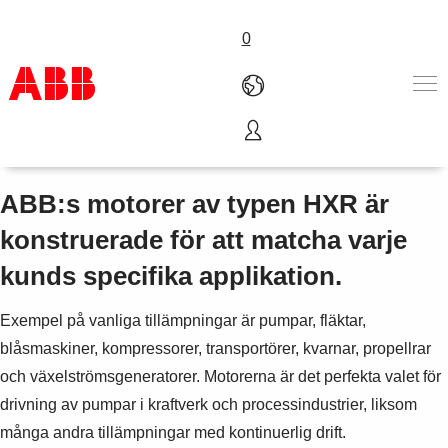
0
Ribbkylda HXR-motorer
Produkter och tjänster
Industrier
ABB:s motorer av typen HXR är
Service
konstruerade för att matcha varje
Om ABB
Här kan du köpa
kunds specifika applikation.
Kontakta oss
Karriär på ABB
Exempel på vanliga tillämpningar är pumpar, fläktar,
blåsmaskiner, kompressorer, transportörer, kvarnar, propellrar
och växelströmsgeneratorer. Motorerna är det perfekta valet för
drivning av pumpar i kraftverk och processindustrier, liksom
många andra tillämpningar med kontinuerlig drift.