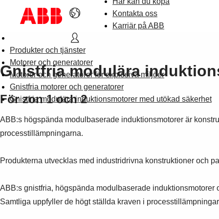
Här kan du köpa
Kontakta oss
Karriär på ABB
Produkter och tjänster
Motorer och generatorer
Gnistfria modulära induktio
Motorer och generatorer för explosiva miljöer
Gnistfria motorer och generatorer
För zon 1 och 2
Gnistfria modulära induktionsmotorer med utökad säkerhet
ABB:s högspända modulbaserade induktionsmotorer är konstruerade 
processtillämpningarna.
Produkterna utvecklas med industridrivna konstruktioner och pat
ABB:s gnistfria, högspända modulbaserade induktionsmotorer oc
Samtliga uppfyller de högt ställda kraven i processtillämpningar