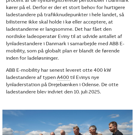
procent af de nyindregistrerede personbiler i Danmark
See more products
kører på el. Derfor er der et stort behov for hurtigere
Shopping list preview
ladestandere på trafikknudepunkter i hele landet, så
bilisterne ikke skal holde i kø eller acceptere, at
ladestanderne er langsomme. Det har fået den
nordiske ladeoperatør Eviny til at udvide antallet af
lynladestandere i Danmark i samarbejde med ABB E-
mobility, som på globalt plan er blandt de førende
inden for ladeløsninger.
ABB E-mobility har senest leveret otte 400 kW
ladestandere af typen
A400
til Evinys nye
lynladerstation på Drejebænken i Odense. De otte
ladestandere blev indviet den 10. juli 2025.