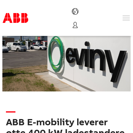
Produkter & løsninger
Industrier
Service
Om ABB
Where to buy
Contact us
Karriere
ABB E-mobility leverer
otte 400 kW ladestandere