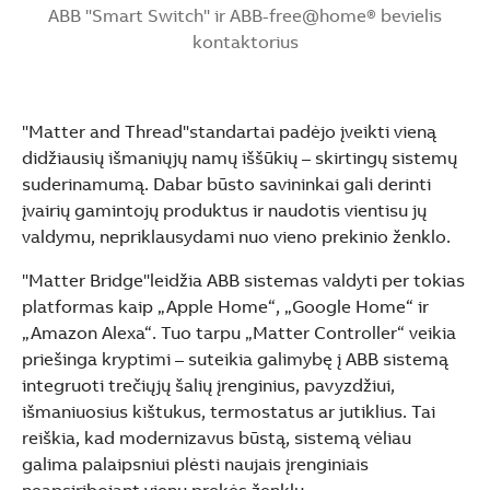
ABB "Smart Switch" ir ABB-free@home® bevielis
kontaktorius
"Matter and Thread"standartai padėjo įveikti vieną
didžiausių išmaniųjų namų iššūkių – skirtingų sistemų
suderinamumą. Dabar būsto savininkai gali derinti
įvairių gamintojų produktus ir naudotis vientisu jų
valdymu, nepriklausydami nuo vieno prekinio ženklo.
"Matter Bridge"leidžia ABB sistemas valdyti per tokias
platformas kaip „Apple Home“, „Google Home“ ir
„Amazon Alexa“. Tuo tarpu „Matter Controller“ veikia
priešinga kryptimi – suteikia galimybę į ABB sistemą
integruoti trečiųjų šalių įrenginius, pavyzdžiui,
išmaniuosius kištukus, termostatus ar jutiklius. Tai
reiškia, kad modernizavus būstą, sistemą vėliau
galima palaipsniui plėsti naujais įrenginiais
neapsiribojant vienu prekės ženklu.