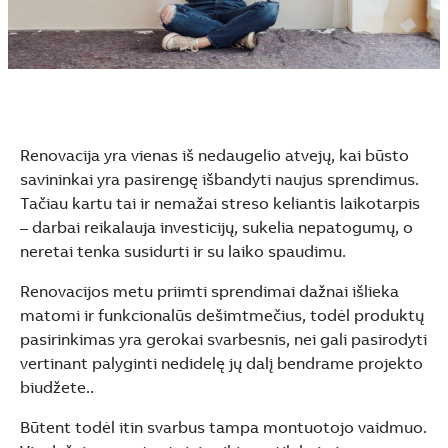
Renovacija yra vienas iš nedaugelio atvejų, kai būsto
savininkai yra pasirengę išbandyti naujus sprendimus.
Tačiau kartu tai ir nemažai streso keliantis laikotarpis
– darbai reikalauja investicijų, sukelia nepatogumų, o
neretai tenka susidurti ir su laiko spaudimu.
Renovacijos metu priimti sprendimai dažnai išlieka
matomi ir funkcionalūs dešimtmečius, todėl produktų
pasirinkimas yra gerokai svarbesnis, nei gali pasirodyti
vertinant palyginti nedidelę jų dalį bendrame projekto
biudžete..
Būtent todėl itin svarbus tampa montuotojo vaidmuo.