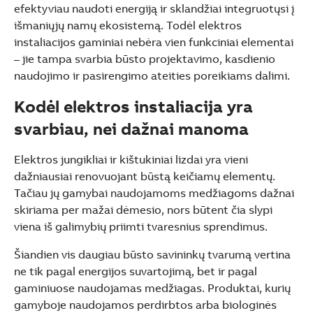
See more products
efektyviau naudoti energiją ir sklandžiai integruotųsi į
Shopping list preview
išmaniųjų namų ekosistemą. Todėl elektros
instaliacijos gaminiai nebėra vien funkciniai elementai
– jie tampa svarbia būsto projektavimo, kasdienio
naudojimo ir pasirengimo ateities poreikiams dalimi.
Kodėl elektros instaliacija yra
svarbiau, nei dažnai manoma
Elektros jungikliai ir kištukiniai lizdai yra vieni
dažniausiai renovuojant būstą keičiamų elementų.
Tačiau jų gamybai naudojamoms medžiagoms dažnai
skiriama per mažai dėmesio, nors būtent čia slypi
viena iš galimybių priimti tvaresnius sprendimus.
Šiandien vis daugiau būsto savininkų tvarumą vertina
ne tik pagal energijos suvartojimą, bet ir pagal
gaminiuose naudojamas medžiagas. Produktai, kurių
gamyboje naudojamos perdirbtos arba biologinės