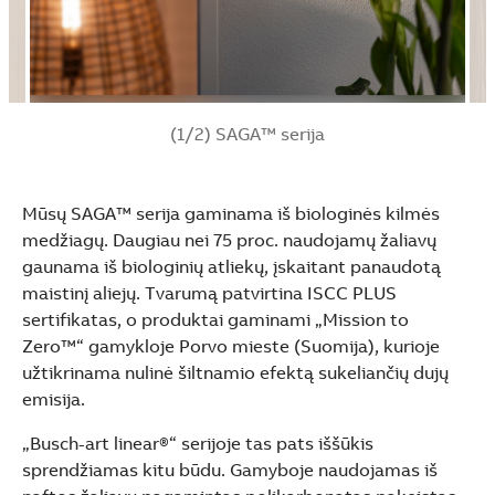
(1/2) SAGA™ serija
Mūsų SAGA™ serija gaminama iš biologinės kilmės
medžiagų. Daugiau nei 75 proc. naudojamų žaliavų
gaunama iš biologinių atliekų, įskaitant panaudotą
maistinį aliejų. Tvarumą patvirtina ISCC PLUS
sertifikatas, o produktai gaminami „Mission to
Zero™“ gamykloje Porvo mieste (Suomija), kurioje
užtikrinama nulinė šiltnamio efektą sukeliančių dujų
emisija.
„Busch-art linear®“ serijoje tas pats iššūkis
sprendžiamas kitu būdu. Gamyboje naudojamas iš