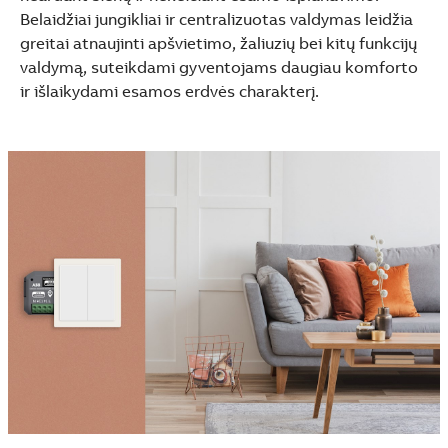
Belaidžiai jungikliai ir centralizuotas valdymas leidžia
greitai atnaujinti apšvietimo, žaliuzių bei kitų funkcijų
valdymą, suteikdami gyventojams daugiau komforto
ir išlaikydami esamos erdvės charakterį.