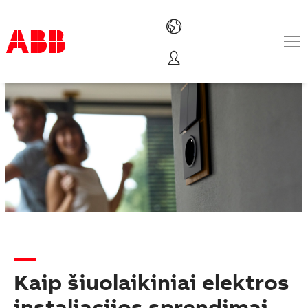
Products & Solutions
Industries
Services
About us
Where to buy
Contact us
Careers
Kaip šiuolaikiniai elektros
instaliacijos sprendimai