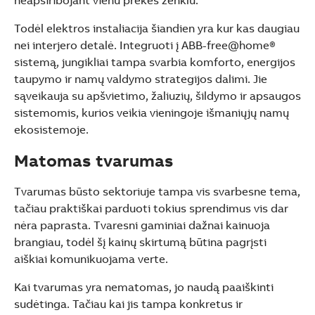
Todėl elektros instaliacija šiandien yra kur kas daugiau
nei interjero detalė. Integruoti į ABB-free@home®
sistemą, jungikliai tampa svarbia komforto, energijos
taupymo ir namų valdymo strategijos dalimi. Jie
sąveikauja su apšvietimo, žaliuzių, šildymo ir apsaugos
sistemomis, kurios veikia vieningoje išmaniųjų namų
ekosistemoje.
Matomas tvarumas
Tvarumas būsto sektoriuje tampa vis svarbesne tema,
tačiau praktiškai parduoti tokius sprendimus vis dar
nėra paprasta. Tvaresni gaminiai dažnai kainuoja
brangiau, todėl šį kainų skirtumą būtina pagrįsti
aiškiai komunikuojama verte.
Kai tvarumas yra nematomas, jo naudą paaiškinti
sudėtinga. Tačiau kai jis tampa konkretus ir