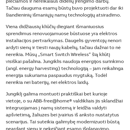
plečiamos ir nereikalaus didelių įrengimo darbų.
Tačiau dauguma esamų būstų buvo projektuoti dar iki
šiandieninių išmaniųjų namų technologijų atsiradimo.
Viena didžiausių kliūčių diegiant išmaniuosius
sprendimus renovuojamuose būstuose yra elektros
instaliacijos pertvarkymas. Daugelis gyventojų nenori
ardyti sienų ir tiesti naujų kabelių, tačiau dažnai to nė
nereikia. Mūsų „Smart Switch Wireless“ šią kliūtį
visiškai pašalina. Jungiklis naudoja energijos surinkimo
(angl. energy harvesting) technologiją – jam reikalinga
energija sukuriama paspaudus mygtuką. Todėl
nereikia nei baterijų, nei elektros laidų.
Jungiklį galima montuoti praktiškai bet kurioje
vietoje, o su ABB-free@home® valdikliais jis sklandžiai
integruojamas į namų sistemą ir leidžia valdyti
apšvietimą, žaliuzes bei įvairius iš anksto nustatytus
scenarijus. Tai suteikia galimybę modernizuoti būstą
neardant sienų ir nekeičiant esamo išplanavimo.