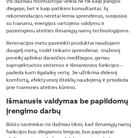
Vis dažniau montuotojai veikia ne tik kaip įrangos
diegėjai, bet ir kaip patikimi konsultantai. Jų
rekomendacijos neretai lemia sprendimus, susijusius
su tvarumu, energijos vartojimo valdymu ir
pasirengimu ateities išmaniųjų namų technologijoms.
Renovacijos metu pasirinkti produktai naudojami
daugelį metų, todėl tinkami sprendimai: mažesnį
poveikį aplinkai darančios medžiagos, geriau
suprojektuotos sistemos ir išmaniosios funkcijos –
padeda kurti ilgalaikę vertę. Jie užtikrina didesnį
komfortą, efektyvesnį išteklių naudojimą ir prisideda
prie tvaresnės ateities kūrimo.
Išmanusis valdymas be papildomų
įrengimo darbų
Būsto savininkai vis dažniau tikisi, kad išmaniųjų namų
funkcijos bus diegiamos lengvai, bus paprastai