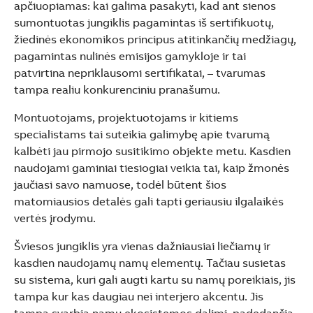
apčiuopiamas: kai galima pasakyti, kad ant sienos
sumontuotas jungiklis pagamintas iš sertifikuotų,
žiedinės ekonomikos principus atitinkančių medžiagų,
pagamintas nulinės emisijos gamykloje ir tai
patvirtina nepriklausomi sertifikatai, – tvarumas
tampa realiu konkurenciniu pranašumu.
Montuotojams, projektuotojams ir kitiems
specialistams tai suteikia galimybę apie tvarumą
kalbėti jau pirmojo susitikimo objekte metu. Kasdien
naudojami gaminiai tiesiogiai veikia tai, kaip žmonės
jaučiasi savo namuose, todėl būtent šios
matomiausios detalės gali tapti geriausiu ilgalaikės
vertės įrodymu.
Šviesos jungiklis yra vienas dažniausiai liečiamų ir
kasdien naudojamų namų elementų. Tačiau susietas
su sistema, kuri gali augti kartu su namų poreikiais, jis
tampa kur kas daugiau nei interjero akcentu. Jis
tampa svarbia namų ekosistemos dalimi, padedančia