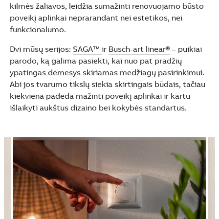
kilmės žaliavos, leidžia sumažinti renovuojamo būsto
poveikį aplinkai neprarandant nei estetikos, nei
funkcionalumo.
Dvi mūsų serijos:
SAGA™
ir
Busch-art linear®
– puikiai
parodo, ką galima pasiekti, kai nuo pat pradžių
ypatingas dėmesys skiriamas medžiagų pasirinkimui.
Abi jos tvarumo tikslų siekia skirtingais būdais, tačiau
kiekviena padeda mažinti poveikį aplinkai ir kartu
išlaikyti aukštus dizaino bei kokybės standartus.