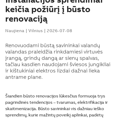
keičia požiūrį į būsto
renovaciją
Naujiena
|
Vilnius
|
2026-07-08
Renovuodami būstą savininkai valandų
valandas praleidžia rinkdamiesi virtuvės
įrangą, grindų dangą ar sienų spalvas,
tačiau kasdien naudojami šviesos jungikliai
ir kištukiniai elektros lizdai dažnai lieka
antrame plane.
Šiandien būsto renovacijos lūkesčius formuoja trys
pagrindinės tendencijos – tvarumas, elektrifikacija ir
Suggestions
skaitmenizacija. Būsto savininkai vis dažniau ieško
Products
sprendimų, kurie mažintų poveikį aplinkai, padėtų