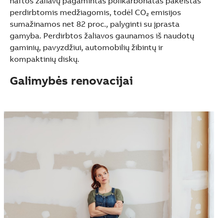
naftos žaliavų pagamintas polikarbonatas pakeistas
perdirbtomis medžiagomis, todėl CO₂ emisijos
sumažinamos net 82 proc., palyginti su įprasta
gamyba. Perdirbtos žaliavos gaunamos iš naudotų
gaminių, pavyzdžiui, automobilių žibintų ir
kompaktinių diskų.
Galimybės renovacijai