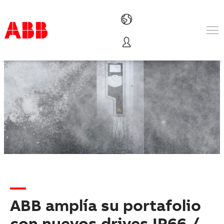
Productos & Soluciones
Industrias
Servicios
Sobre ABB
Dónde comprar
Contáctanos
Carreras
ABB amplía su portafolio
con nuevos drives IP66 /