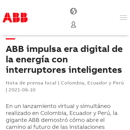
Productos & Soluciones
Industrias
ABB impulsa era digital de
Servicios
Sobre ABB
la energía con
Dónde comprar
interruptores inteligentes
Contáctanos
Carreras
Nota de prensa local
|
Colombia, Ecuador y Perú
|
2021-06-10
En un lanzamiento virtual y simultáneo
realizado en Colombia, Ecuador y Perú, la
gigante ABB demostró cómo abre el
camino al futuro de las instalaciones