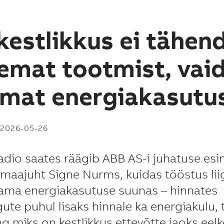
kestlikkus ei tähen
emat tootmist, vai
mat energiakasutu
2026-05-26
adio saates räägib ABB AS-i juhatuse esi
de maajuht Signe Nurms, kuidas tööstus lii
ama energiakasutuse suunas – hinnates
gute puhul lisaks hinnale ka energiakulu,
ing miks on kestlikkus ettevõtte jaoks eel