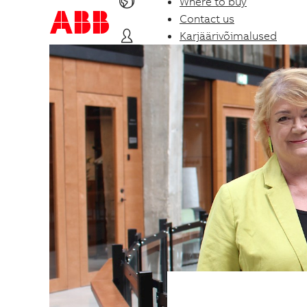
Where to buy
Contact us
Karjäärivõimalused