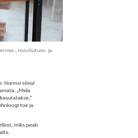
ervise-, tööohutuse- ja
e. Nurmsi sõnul
tamata. „Mida
 kasutatakse,“
hholoogi toe ja
ellest, miks peab
alts.