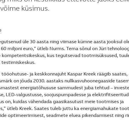
ivõime küsimus.
e
egutsenud üle 30 aasta ning viimase kümne aasta jooksul ol
 60 miljoni euro,“ ütleb Nurms. Tema sõnul on Jüri tehnoloo
e kompetentsikeskus, kus tegutsevad tootmisüksused, tuul
 testimiskeskus.
-, tööohutuse- ja keskkonnajuht Kaspar Kreek räägib saates,
smärk on jõuda 2030. aastaks nullkasvuhoonegaaside tasem
smastest energiatõhususe sammudest juba tehtud – investe
e, LED-valgustusse, soojuspumpadesse ja elektrifitseeritud
s on, kuidas vähendada gaasikasutust meie tootmises ja
,“ ütleb Kreek. Saates tuleb juttu ka energiamahukate toot
ide optimeerimisest, seadmete eluea pikendamisest ning r