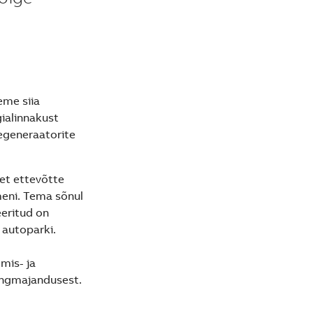
eme siia
gialinnakust
egeneraatorite
 et ettevõtte
eni. Tema sõnul
eritud on
 autoparki.
mis- ja
ingmajandusest.