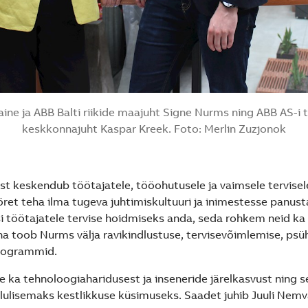
aine ja ABB Balti riikide maajuht Signe Nurms ning ABB AS-i t
keskkonnajuht Kaspar Kreek. Foto: Merlin Zuzjonok
est keskendub töötajatele, tööohutusele ja vaimsele tervisel
öret teha ilma tugeva juhtimiskultuuri ja inimestesse panus
 töötajatele tervise hoidmiseks anda, seda rohkem neid ka
na toob Nurms välja ravikindlustuse, tervisevõimlemise, psü
programmid.
 ka tehnoloogiaharidusest ja inseneride järelkasvust ning s
lulisemaks kestlikkuse küsimuseks. Saadet juhib Juuli Nemv