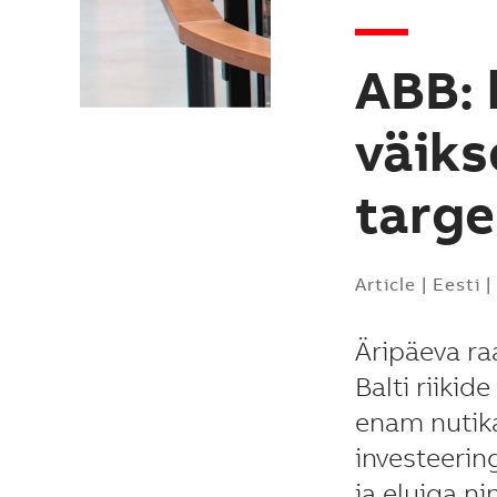
ABB: 
väiks
targe
Article
|
Eesti
|
Äripäeva ra
Balti riiki
enam nutik
investeerin
ja eluiga n