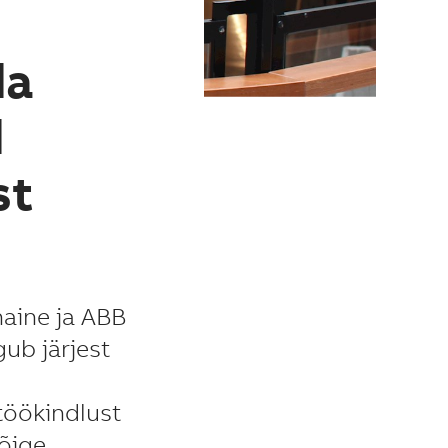
da
d
st
naine ja ABB
gub järjest
 töökindlust
kõige