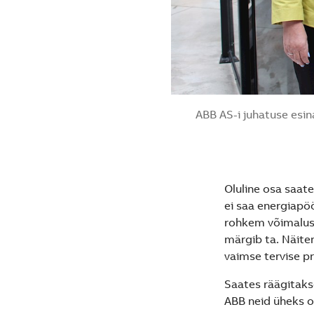
ABB AS-i juhatuse esin
Oluline osa saat
ei saa energiapö
rohkem võimalusi
märgib ta. Näite
vaimse tervise 
Saates räägitakse
ABB neid üheks o