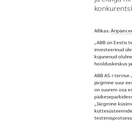
konkurents
Allikas:
Äripäev.e
„ABB on Eestis t
investeerinud üle
kujunenud olulin
hoolduskeskus ja
ABB AS-i tervise
järgmine suur ee
on suurem osa e
päikeseparkidess
„Järgmine küsimu
küttesüsteemides
testimisprotsess