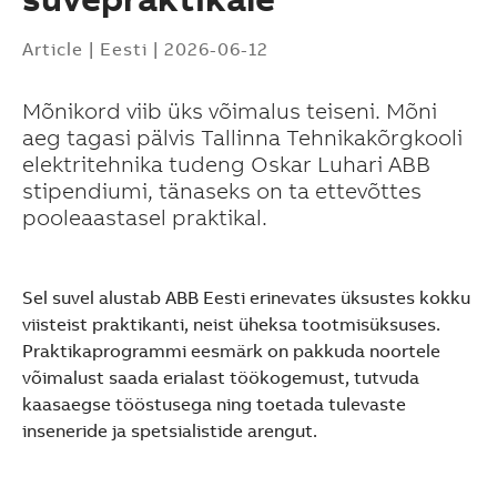
Article
|
Eesti
|
2026-06-12
Mõnikord viib üks võimalus teiseni. Mõni
aeg tagasi pälvis Tallinna Tehnikakõrgkooli
elektritehnika tudeng Oskar Luhari ABB
stipendiumi, tänaseks on ta ettevõttes
pooleaastasel praktikal.
Sel suvel alustab ABB Eesti erinevates üksustes kokku
viisteist praktikanti, neist üheksa tootmisüksuses.
Praktikaprogrammi eesmärk on pakkuda noortele
võimalust saada erialast töökogemust, tutvuda
kaasaegse tööstusega ning toetada tulevaste
inseneride ja spetsialistide arengut.
Suggestions
Products