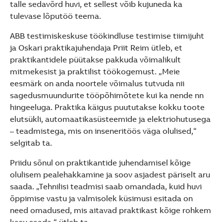
talle sedavõrd huvi, et sellest võib kujuneda ka
tulevase lõputöö teema.
ABB testimiskeskuse töökindluse testimise tiimijuht
ja Oskari praktikajuhendaja Priit Reim ütleb, et
praktikantidele püütakse pakkuda võimalikult
mitmekesist ja praktilist töökogemust. „Meie
eesmärk on anda noortele võimalus tutvuda nii
sagedusmuundurite tööpõhimõtete kui ka nende nn
hingeeluga. Praktika käigus puututakse kokku toote
elutsükli, automaatikasüsteemide ja elektriohutusega
– teadmistega, mis on inseneritöös väga olulised,“
selgitab ta.
Priidu sõnul on praktikantide juhendamisel kõige
olulisem pealehakkamine ja soov asjadest päriselt aru
saada. „Tehnilisi teadmisi saab omandada, kuid huvi
õppimise vastu ja valmisolek küsimusi esitada on
need omadused, mis aitavad praktikast kõige rohkem
kasu saada,“ ütleb ta.