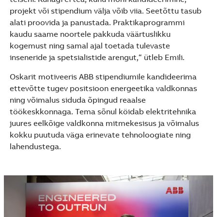
projekt või stipendium välja võib viia. Seetõttu tasub
alati proovida ja panustada. Praktikaprogrammi
kaudu saame noortele pakkuda väärtuslikku
kogemust ning samal ajal toetada tulevaste
inseneride ja spetsialistide arengut,“ ütleb Emili.
Oskarit motiveeris ABB stipendiumile kandideerima
ettevõtte tugev positsioon energeetika valdkonnas
ning võimalus siduda õpingud reaalse
töökeskkonnaga. Tema sõnul köidab elektritehnika
juures eelkõige valdkonna mitmekesisus ja võimalus
kokku puutuda väga erinevate tehnoloogiate ning
lahendustega.