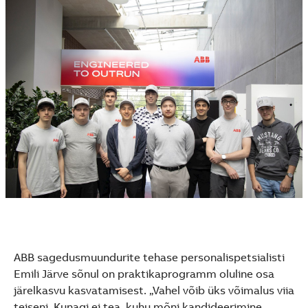
See more products
Shopping list preview
ABB sagedusmuundurite tehase personalispetsialisti
Emili Järve sõnul on praktikaprogramm oluline osa
järelkasvu kasvatamisest. „Vahel võib üks võimalus viia
teiseni. Kunagi ei tea, kuhu mõni kandideerimine,