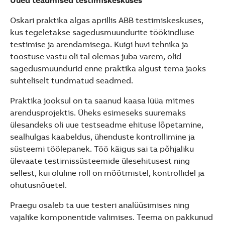
Oskari praktika algas aprillis ABB testimiskeskuses,
kus tegeletakse sagedusmuundurite töökindluse
testimise ja arendamisega. Kuigi huvi tehnika ja
tööstuse vastu oli tal olemas juba varem, olid
sagedusmuundurid enne praktika algust tema jaoks
suhteliselt tundmatud seadmed.
Praktika jooksul on ta saanud kaasa lüüa mitmes
arendusprojektis. Üheks esimeseks suuremaks
ülesandeks oli uue testseadme ehituse lõpetamine,
sealhulgas kaabeldus, ühenduste kontrollimine ja
süsteemi töölepanek. Töö käigus sai ta põhjaliku
ülevaate testimissüsteemide ülesehitusest ning
sellest, kui oluline roll on mõõtmistel, kontrollidel ja
ohutusnõuetel.
Praegu osaleb ta uue testeri analüüsimises ning
vajalike komponentide valimises. Teema on pakkunud