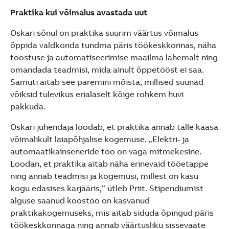
Praktika kui võimalus avastada uut
Oskari sõnul on praktika suurim väärtus võimalus
õppida valdkonda tundma päris töökeskkonnas, näha
tööstuse ja automatiseerimise maailma lähemalt ning
omandada teadmisi, mida ainult õppetööst ei saa.
Samuti aitab see paremini mõista, millised suunad
võiksid tulevikus erialaselt kõige rohkem huvi
pakkuda.
Oskari juhendaja loodab, et praktika annab talle kaasa
võimalikult laiapõhjalise kogemuse. „Elektri- ja
automaatikainseneride töö on väga mitmekesine.
Loodan, et praktika aitab näha erinevaid tööetappe
ning annab teadmisi ja kogemusi, millest on kasu
kogu edasises karjääris,“ ütleb Priit. Stipendiumist
alguse saanud koostöö on kasvanud
praktikakogemuseks, mis aitab siduda õpingud päris
töökeskkonnaga ning annab väärtusliku sissevaate