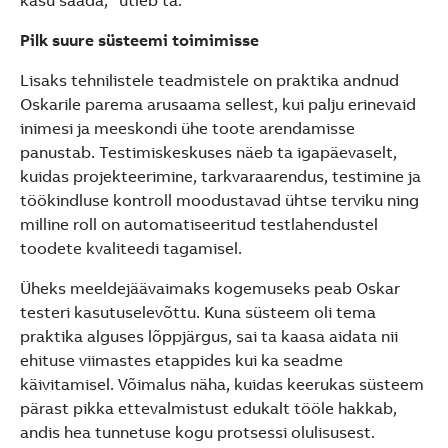
Pilk suure süsteemi toimimisse
Lisaks tehnilistele teadmistele on praktika andnud
Oskarile parema arusaama sellest, kui palju erinevaid
inimesi ja meeskondi ühe toote arendamisse
panustab. Testimiskeskuses näeb ta igapäevaselt,
kuidas projekteerimine, tarkvaraarendus, testimine ja
töökindluse kontroll moodustavad ühtse terviku ning
milline roll on automatiseeritud testlahendustel
toodete kvaliteedi tagamisel.
Üheks meeldejäävaimaks kogemuseks peab Oskar
testeri kasutuselevõttu. Kuna süsteem oli tema
praktika alguses lõppjärgus, sai ta kaasa aidata nii
ehituse viimastes etappides kui ka seadme
käivitamisel. Võimalus näha, kuidas keerukas süsteem
pärast pikka ettevalmistust edukalt tööle hakkab,
andis hea tunnetuse kogu protsessi olulisusest.