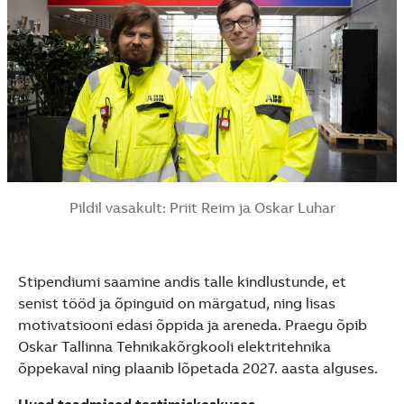
Pildil vasakult: Priit Reim ja Oskar Luhar
Stipendiumi saamine andis talle kindlustunde, et
senist tööd ja õpinguid on märgatud, ning lisas
motivatsiooni edasi õppida ja areneda. Praegu õpib
Oskar Tallinna Tehnikakõrgkooli elektritehnika
õppekaval ning plaanib lõpetada 2027. aasta alguses.
Uued teadmised testimiskeskuses