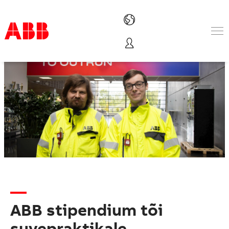
Tooted ja lahendused
Tööstusharud
Teenused
ABB-st
Where to buy
Contact us
Karjäärivõimalused
ABB stipendium tõi
suvepraktikale