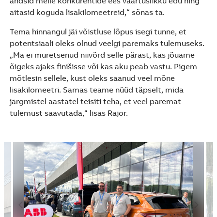
andsid meile konkurentide ees väärtuslikku edu ning
aitasid koguda lisakilomeetreid,“ sõnas ta.
Tema hinnangul jäi võistluse lõpus isegi tunne, et
potentsiaali oleks olnud veelgi paremaks tulemuseks.
„Ma ei muretsenud niivõrd selle pärast, kas jõuame
õigeks ajaks finišisse või kas aku peab vastu. Pigem
mõtlesin sellele, kust oleks saanud veel mõne
lisakilomeetri. Samas teame nüüd täpselt, mida
järgmistel aastatel teisiti teha, et veel paremat
tulemust saavutada,“ lisas Rajor.