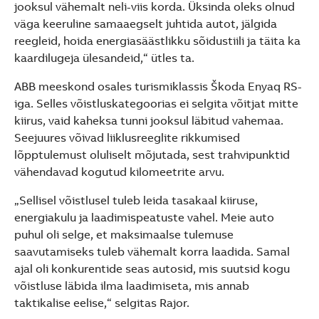
jooksul vähemalt neli-viis korda. Üksinda oleks olnud
väga keeruline samaaegselt juhtida autot, jälgida
reegleid, hoida energiasäästlikku sõidustiili ja täita ka
kaardilugeja ülesandeid,“ ütles ta.
ABB meeskond osales turismiklassis Škoda Enyaq RS-
iga. Selles võistluskategoorias ei selgita võitjat mitte
kiirus, vaid kaheksa tunni jooksul läbitud vahemaa.
Seejuures võivad liiklusreeglite rikkumised
lõpptulemust oluliselt mõjutada, sest trahvipunktid
vähendavad kogutud kilomeetrite arvu.
„Sellisel võistlusel tuleb leida tasakaal kiiruse,
energiakulu ja laadimispeatuste vahel. Meie auto
puhul oli selge, et maksimaalse tulemuse
saavutamiseks tuleb vähemalt korra laadida. Samal
ajal oli konkurentide seas autosid, mis suutsid kogu
võistluse läbida ilma laadimiseta, mis annab
taktikalise eelise,“ selgitas Rajor.