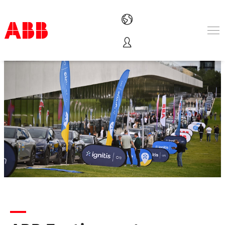
Tooted ja lahendused
Tööstusharud
Teenused
ABB-st
Where to buy
Contact us
Karjäärivõimalused