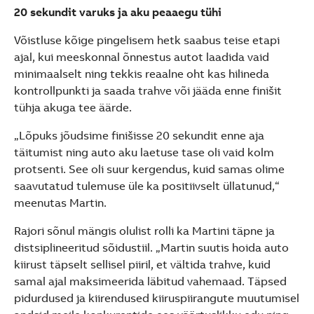
20 sekundit varuks ja aku peaaegu tühi
Võistluse kõige pingelisem hetk saabus teise etapi
ajal, kui meeskonnal õnnestus autot laadida vaid
minimaalselt ning tekkis reaalne oht kas hilineda
kontrollpunkti ja saada trahve või jääda enne finišit
tühja akuga tee äärde.
„Lõpuks jõudsime finišisse 20 sekundit enne aja
täitumist ning auto aku laetuse tase oli vaid kolm
protsenti. See oli suur kergendus, kuid samas olime
saavutatud tulemuse üle ka positiivselt üllatunud,“
meenutas Martin.
Rajori sõnul mängis olulist rolli ka Martini täpne ja
distsiplineeritud sõidustiil. „Martin suutis hoida auto
kiirust täpselt sellisel piiril, et vältida trahve, kuid
samal ajal maksimeerida läbitud vahemaad. Täpsed
pidurdused ja kiirendused kiiruspiirangute muutumisel