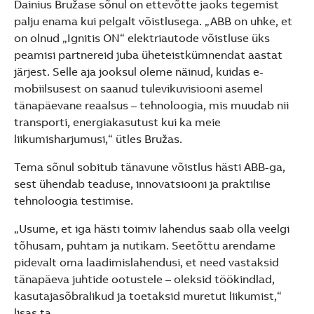
Dainius Bružase sõnul on ettevõtte jaoks tegemist
palju enama kui pelgalt võistlusega. „ABB on uhke, et
on olnud „Ignitis ON“ elektriautode võistluse üks
peamisi partnereid juba üheteistkümnendat aastat
järjest. Selle aja jooksul oleme näinud, kuidas e-
mobiilsusest on saanud tulevikuvisiooni asemel
tänapäevane reaalsus – tehnoloogia, mis muudab nii
transporti, energiakasutust kui ka meie
liikumisharjumusi,“ ütles Bružas.
Tema sõnul sobitub tänavune võistlus hästi ABB-ga,
sest ühendab teaduse, innovatsiooni ja praktilise
tehnoloogia testimise.
„Usume, et iga hästi toimiv lahendus saab olla veelgi
tõhusam, puhtam ja nutikam. Seetõttu arendame
pidevalt oma laadimislahendusi, et need vastaksid
tänapäeva juhtide ootustele – oleksid töökindlad,
kasutajasõbralikud ja toetaksid muretut liikumist,“
lisas ta.