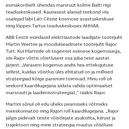
See more products
esmakordselt ühendas marsruut kolme Balti riigi
Shopping list preview
teaduskeskused. Kaunasest alanud teekond viis
osalejad läbi Läti Cēsise kosmose avastuskeskuse
ning lõppes Tartus teaduskeskuses AHHAA.
ABB Eestit esindasid elektriautode laadijate tootejuht
Martin Veertee ja moodulseadmete tootejuht Rajor
Tutt. Kui Martinile oli tegemist esimese kogemusega,
siis Rajor võttis võistlusest osa juba teist aastat
järjest. „Varasem kogemus andis hea ettekujutuse
sellest, kuidas võistlus üles ehitatud on ja millised
strateegiad kõige paremini toimivad. Minu roll oli
seekord kaardilugejana aidata valida optimaalset
marsruuti ja laadimisstrateegiat,“ rääkis Rajor.
Martini sõnul oli edu üheks peamiseks võtmeks
meeskonnatöö ning Rajori roll kaardilugejana. „Rajor
jälgis pidevalt teiste võistlejate asukohta, kiirust ja
trajektoori ning meie strateegia muutus võistluse