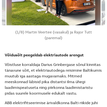
(1/8) Martin Veertee (vasakul) ja Rajor Tutt
(paremal)
Võidusõit peegeldab elektriautode arengut
Võistluse korraldaja Darius Grinbergase sõnul kinnitas
tänavune sõit, et elektriautodega reisimine Baltikumis
muutub iga aastaga mugavamaks. Mitmed
meeskonnad läbisid pika distantsi ilma ühegi
laadimispeatuseta ning piirkonna laadimistaristu
pidas suurele koormusele edukalt vastu.
ABB elektrifitseerimise ärivaldkonna Balti riikide juhi