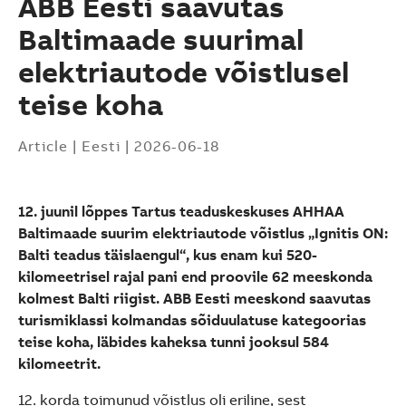
ABB Eesti saavutas
Baltimaade suurimal
elektriautode võistlusel
teise koha
Article
|
Eesti
|
2026-06-18
12. juunil lõppes Tartus teaduskeskuses AHHAA
Baltimaade suurim elektriautode võistlus „Ignitis ON:
Balti teadus täislaengul“, kus enam kui 520-
kilomeetrisel rajal pani end proovile 62 meeskonda
kolmest Balti riigist. ABB Eesti meeskond saavutas
turismiklassi kolmandas sõiduulatuse kategoorias
teise koha, läbides kaheksa tunni jooksul 584
kilomeetrit.
Suggestions
Products
12. korda toimunud võistlus oli eriline, sest