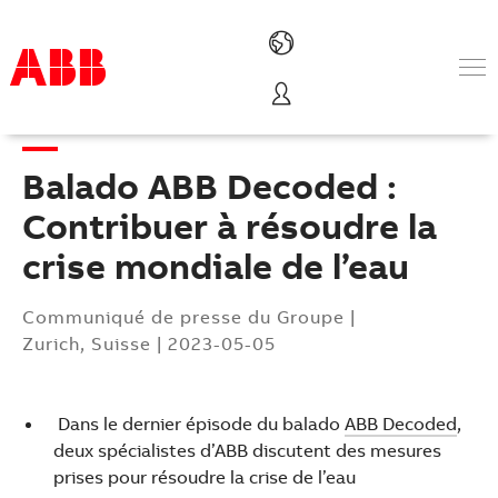
Produits & Services
Industries
Balado ABB Decoded :
Services
A propos
Contribuer à résoudre la
Où acheter
crise mondiale de l’eau
Contactez-nous
Carrières
Communiqué de presse du Groupe
|
Zurich, Suisse
|
2023-05-05
Dans le dernier épisode du balado
ABB Decoded
,
deux spécialistes d’ABB discutent des mesures
prises pour résoudre la crise de l’eau